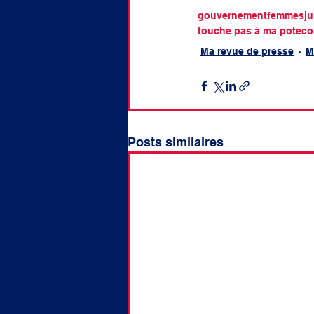
gouvernement
femmes
ju
touche pas à ma pote
co
Ma revue de presse
M
Posts similaires