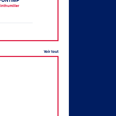
IO FONTIMP
int
humilier
Voir tout