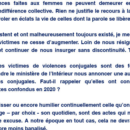
lences faites aux femmes ne peuvent demeurer en
 générale
ifférence collective. Rien ne justifie le recours à la
voler en éclats la vie de celles dont la parole se libère
istent et ont malheureusement toujours existé, je me 
ictimes ne cesse d’augmenter. Loin de nous résigne
t continuer de nous insurger sans discontinuité. T
s victimes de violences conjugales sont des fe
dre le ministère de l’Intérieur nous annoncer une a
 conjugales. Faut-il rappeler qu’elles ont con
xes confondus en 2020 ?
isser ou encore humilier continuellement celle qu’on 
ge – par choix - son quotidien, sont des actes qui n
e excuse. A notre époque en tout cas, cela ne devra
ore moins banalisé.