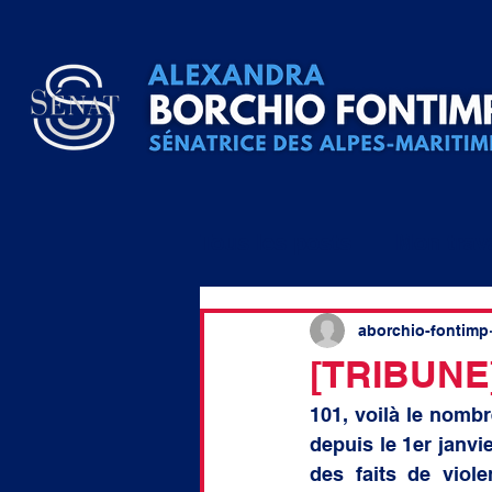
Tous les posts
Mon trav
Question écrite
QA
aborchio-fontimp
[TRIBUNE]
101, voilà le nomb
raccordement
élu lo
depuis le 1er janvi
des faits de viol