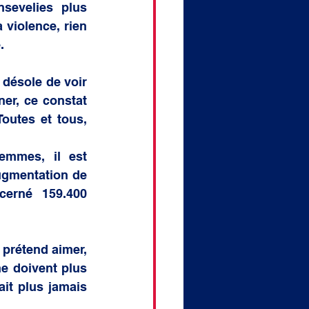
sevelies plus 
 violence, rien 
.
désole de voir 
r, ce constat 
outes et tous, 
mmes, il est 
ugmentation de 
cerné 159.400 
prétend aimer, 
e doivent plus 
it plus jamais 