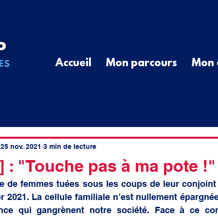
Accueil
Mon parcours
Mon 
ail parlementaire
Mon action locale
Ma r
G
Communiqué de Presse
Divers
Que
25 nov. 2021
3 min de lecture
 : "Touche pas à ma pote !"
re de femmes tuées sous les coups de leur conjoint 
cal
élus ruraux
cotisations
spatial
er 2021. La cellule familiale n’est nullement épargnée
ence qui gangrènent notre société. Face à ce con