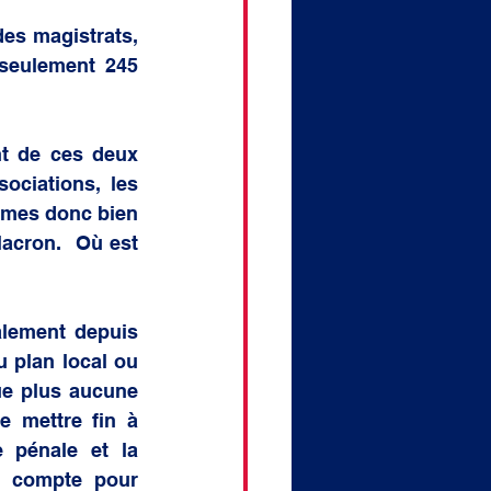
es magistrats, 
seulement 245 
t de ces deux 
ociations, les 
mmes donc bien 
cron.  Où est 
lement depuis 
plan local ou 
e plus aucune 
 mettre fin à 
 pénale et la 
n compte pour 