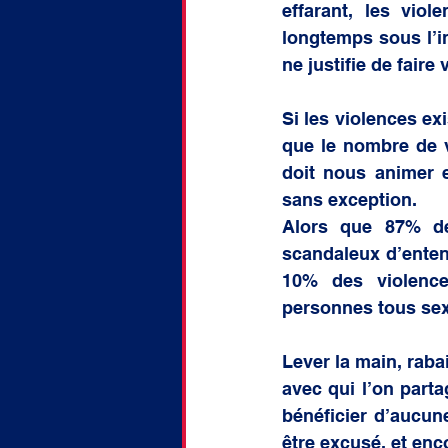
effarant, les vio
doctorat
Discussion
longtemps sous l’ind
ne justifie de faire 
Si les violences ex
que le nombre de v
doit nous animer e
sans exception.
Alors que 87% de
scandaleux d’enten
10% des violences
personnes tous se
Lever la main, raba
avec qui l’on parta
bénéficier d’aucun
être excusé, et enc