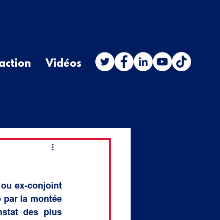
action
Vidéos
evue de presse
stion orale
ou ex-conjoint 
budget
 par la montée 
stat des plus 