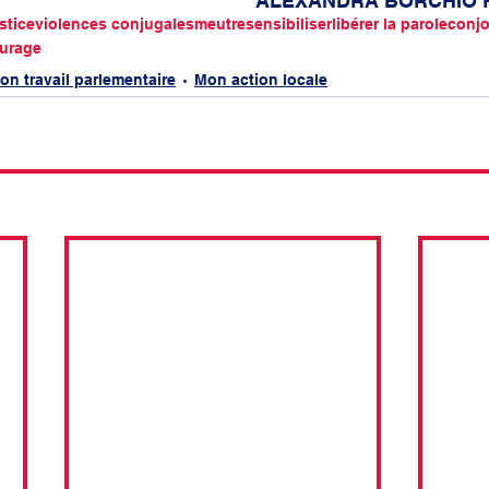
										ALEXANDRA BORCH
stice
violences conjugales
meutre
sensibiliser
libérer la parole
conjo
urage
on travail parlementaire
Mon action locale