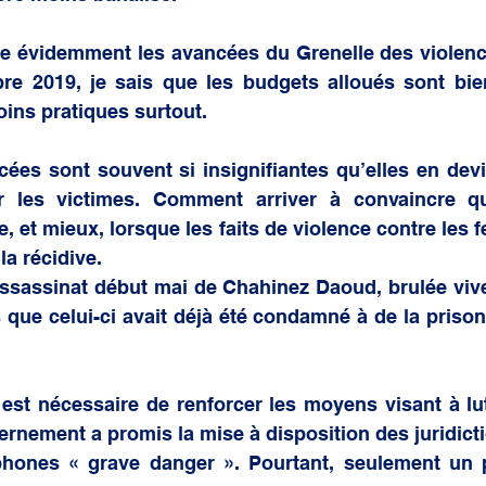
icite évidemment les avancées du Grenelle des violenc
re 2019, je sais que les budgets alloués sont bie
oins pratiques surtout.
ées sont souvent si insignifiantes qu’elles en devi
 les victimes. Comment arriver à convaincre qu
e, et mieux, lorsque les faits de violence contre les
la récidive.
assassinat début mai de Chahinez Daoud, brulée vive
s que celui-ci avait déjà été condamné à de la prison 
 est nécessaire de renforcer les moyens visant à lut
rnement a promis la mise à disposition des juridictio
phones « grave danger ». Pourtant, seulement un p