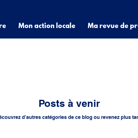
re
Mon action locale
Ma revue de pr
é de Presse
Divers
Question orale
aux
cotisations
spatial
budget
Posts à venir
écouvrez d'autres catégories de ce blog ou revenez plus tar