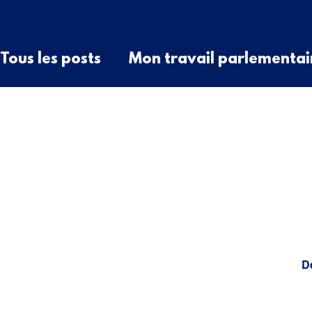
Tous les posts
Mon travail parlementai
Question écrite
QAG
Communiqu
raccordement
élu local
élus rur
Discussion générale
D