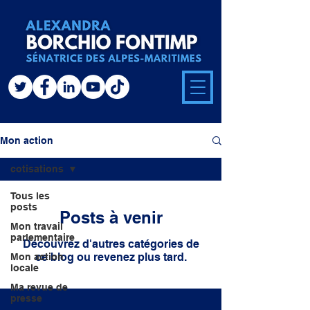
Mon action
cotisations
Tous les
posts
Posts à venir
Mon travail
parlementaire
Découvrez d'autres catégories de
ce blog ou revenez plus tard.
Mon action
locale
Ma revue de
presse