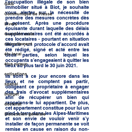
l’occupation illégale de son bien 
QAG
immobilier situé à Biot, je souhaite 
vous alerter sur la nécessité de 
Communiqué de Presse
prendre des mesures concrètes dès 
à présent. Après une procédure 
Divers
épuisante durant laquelle des délais 
supplémentaires ont été accordés à 
Question orale
ces locataires - pourtant en situation 
raccordement
illégale -, un protocole d’accord avait 
été rédigé, signé et acté entre les 
élu local
deux parties, selon lequel les 
occupants s’engageaient à quitter les 
élus ruraux
lieux au plus tard le 30 juin 2021. 
cotisations
Ils sont à ce jour encore dans les 
lieux et ne comptent pas partir, 
spatial
obligeant ce propriétaire à engager 
des frais d’avocat supplémentaires 
budget
afin de récupérer un bien qui 
rappelons-le lui appartient. De plus, 
doctorat
cet appartement constitue pour lui un 
pied-à-terre dans les Alpes-Maritimes 
Discussion générale
et son envie de vouloir venir s’y 
installer de façon permanente se voit 
remise en cause en raison du non-