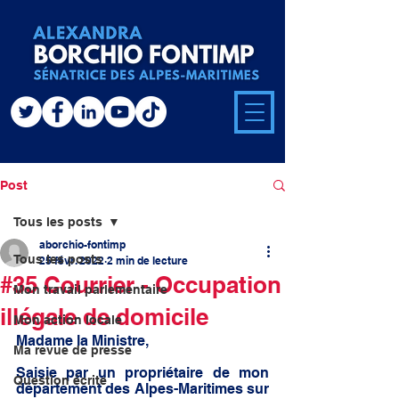
Post
Tous les posts
aborchio-fontimp
Tous les posts
25 févr. 2022
2 min de lecture
#35 Courrier - Occupation
Mon travail parlementaire
illégale de domicile
Mon action locale
Madame la Ministre, 
Ma revue de presse
Saisie par un propriétaire de mon 
Question écrite
département des Alpes-Maritimes sur 