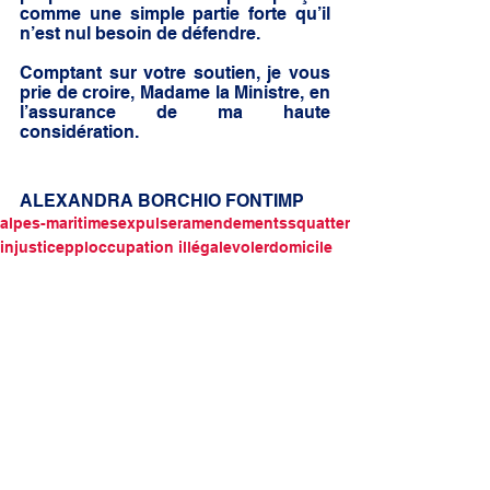
comme une simple partie forte qu’il 
n’est nul besoin de défendre. 
Comptant sur votre soutien, je vous 
prie de croire, Madame la Ministre, en 
l’assurance de ma haute 
considération. 
ALEXANDRA BORCHIO FONTIMP
alpes-maritimes
expulser
amendements
squatter
injustice
ppl
occupation illégale
voler
domicile
Mon action locale
Mon travail parlementaire
Voir tout
Posts similaires