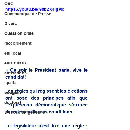
QAG
https://youtu.be/i90bZK4IgMo
Communiqué de Presse
Divers
Question orale
raccordement
élu local
élus ruraux
« 
Ce soir le Président parle, vive le 
cotisations
candidat !
spatial
Les règles qui régissent les élections 
budget
ont posé des principes afin que 
doctorat
l’expression démocratique s’exerce 
dans les meilleures conditions.
Discussion générale
Le législateur s’est fixé une règle ; 