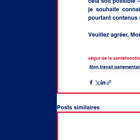
cela soit possible 
je souhaite conna
pourtant contenus d
Veuillez agréer, Mo
ségur de la santé
foncti
Mon travail parlementai
Posts similaires