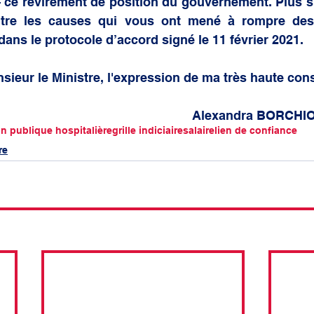
– ce revirement de position du gouvernement. Plus s
itre les causes qui vous ont mené à rompre des
ans le protocole d’accord signé le 11 février 2021. 
nsieur le Ministre, l'expression de ma très haute cons
											Alexandra BO
on publique hospitalière
grille indiciaire
salaire
lien de confiance
re