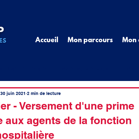
Accueil
Mon parcours
Mon 
ail parlementaire
Mon action locale
Ma r
G
Communiqué de Presse
Divers
Que
30 juin 2021
2 min de lecture
ier - Versement d'une prime
 aux agents de la fonction
cal
élus ruraux
cotisations
spatial
ospitalière