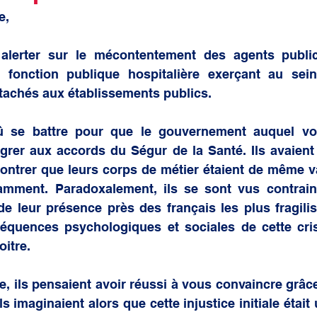
 générale
e, 
alerter sur le mécontentement des agents publics 
a fonction publique hospitalière exerçant au sein
tachés aux établissements publics. 
dû se battre pour que le gouvernement auquel vo
grer aux accords du Ségur de la Santé. Ils avaient 
ontrer que leurs corps de métier étaient de même va
mment. Paradoxalement, ils se sont vus contraint
é de leur présence près des français les plus fragil
quences psychologiques et sociales de cette crise
itre. 
e, ils pensaient avoir réussi à vous convaincre grâce
s imaginaient alors que cette injustice initiale était 