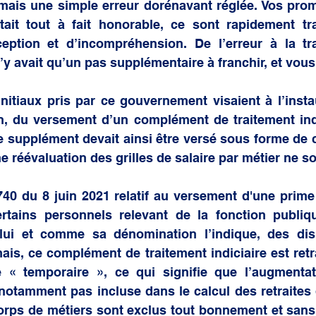
 mais une simple erreur dorénavant réglée. Vos prom
était tout à fait honorable, ce sont rapidement tr
eption et d’incompréhension. De l’erreur à la tr
’y avait qu’un pas supplémentaire à franchir, et vous 
itiaux pris par ce gouvernement visaient à l’instau
n, du versement d’un complément de traitement indic
Ce supplément devait ainsi être versé sous forme de
e réévaluation des grilles de salaire par métier ne so
740 du 8 juin 2021 relatif au versement d'une prime
ertains personnels relevant de la fonction publiqu
 lui et comme sa dénomination l’indique, des disp
ais, ce complément de traitement indiciaire est retra
 « temporaire », ce qui signifie que l’augmentati
notamment pas incluse dans le calcul des retraites 
orps de métiers sont exclus tout bonnement et sans 