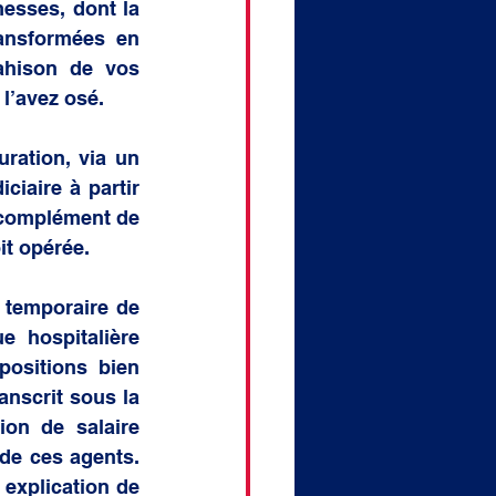
esses, dont la 
ansformées en 
ahison de vos 
l’avez osé. 
ration, via un 
iaire à partir 
 complément de 
it opérée. 
 temporaire de 
e hospitalière 
ositions bien 
nscrit sous la 
on de salaire 
de ces agents. 
explication de 