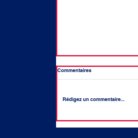
Commentaires
Rédigez un commentaire...
#84 Question écrite - Sur la
nécessaire adaptation de
la réponse pénale aux
incendies volontaires