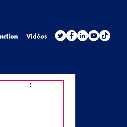
action
Vidéos
evue de presse
stion orale
budget