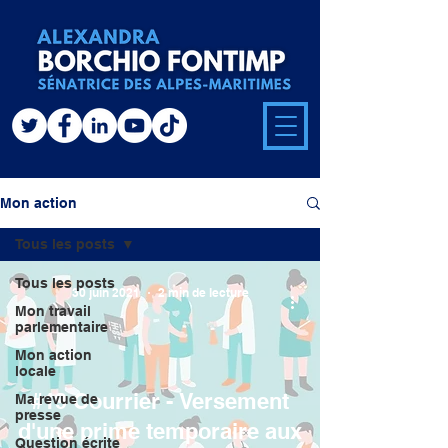
Mon action
Tous les posts
Tous les posts
30 juin 2021
2 min de lecture
Mon travail
parlementaire
Mon action
locale
#19 Courrier - Versement
Ma revue de
presse
d'une prime temporaire aux
Question écrite