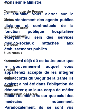
Monsieur le Ministre, 
QAG
Communiqué de Presse
Je souhaite vous alerter sur le 
mécontentement des agents publics 
Divers
titulaires et contractuels de la 
Question orale
fonction publique hospitalière 
raccordement
exerçant au sein des services 
médico-sociaux rattachés aux 
élu local
établissements publics. 
élus ruraux
Ils avaient déjà dû se battre pour que 
cotisations
le gouvernement auquel vous 
spatial
appartenez accepte de les intégrer 
budget
aux accords du Ségur de la Santé. Ils 
avaient ainsi été dans l’obligation de 
doctorat
démontrer que leurs corps de métier 
Discussion générale
étaient de même valeur que celui des 
médecins notamment. 
Paradoxalement, ils se sont vus 