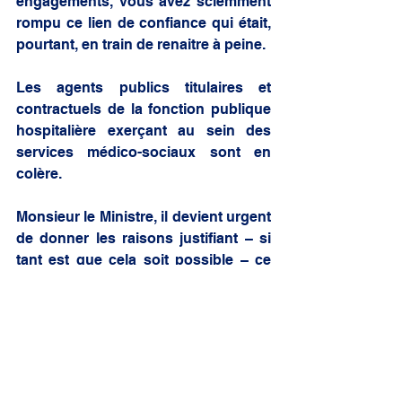
engagements, vous avez sciemment 
rompu ce lien de confiance qui était, 
pourtant, en train de renaitre à peine.  
Les agents publics titulaires et 
contractuels de la fonction publique 
hospitalière exerçant au sein des 
services médico-sociaux sont en 
colère. 
Monsieur le Ministre, il devient urgent 
de donner les raisons justifiant – si 
tant est que cela soit possible – ce 
revirement de position du 
gouvernement. Plus spécifiquement, 
je souhaite connaitre les causes qui 
vous ont mené à rompre des 
engagements pourtant contenus 
dans le protocole d’accord signé le 