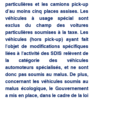
particulières et les camions pick-up 
d'au moins cinq places assises. Les 
véhicules à usage spécial sont 
exclus du champ des voitures 
particulières soumises à la taxe. Les 
véhicules (hors pick-up) ayant fait 
l'objet de modifications spécifiques 
liées à l'activité des SDIS relèvent de 
la catégorie des véhicules 
automoteurs spécialisés, et ne sont 
donc pas soumis au malus. De plus, 
concernant les véhicules soumis au 
malus écologique, le Gouvernement 
a mis en place, dans le cadre de la loi 
de finances pour 2021, un 
abattement de 80 grammes de CO2 
par kilomètre pour les véhicules d'au 
moins huit places acquis par une 
personne morale. Cet abattement 