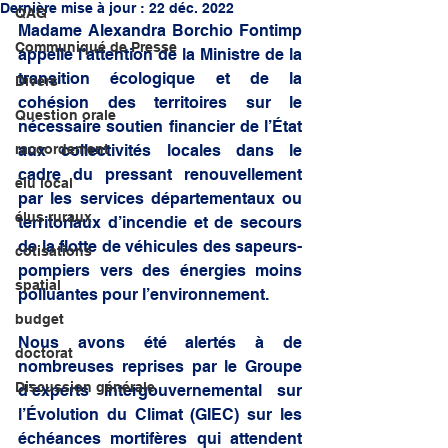
Dernière mise à jour :
22 déc. 2022
QAG
Madame Alexandra Borchio Fontimp 
Communiqué de Presse
appelle l’attention de la Ministre de la 
transition écologique et de la 
Divers
cohésion des territoires sur le 
Question orale
nécessaire soutien financier de l’État 
raccordement
aux collectivités locales dans le 
cadre du pressant renouvellement 
élu local
par les services départementaux ou 
élus ruraux
territoriaux d’incendie et de secours 
de la flotte de véhicules des sapeurs-
cotisations
pompiers vers des énergies moins 
spatial
polluantes pour l’environnement. 
budget
Nous avons été alertés à de 
doctorat
nombreuses reprises par le Groupe 
Discussion générale
d’experts Intergouvernemental sur 
l’Évolution du Climat (GIEC) sur les 
échéances mortifères qui attendent 