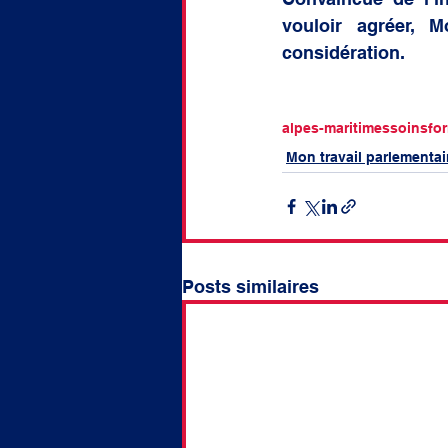
vouloir agréer, M
considération. 
alpes-maritimes
soins
fo
Mon travail parlementai
Posts similaires