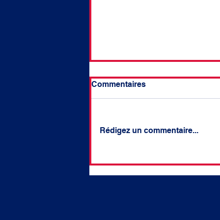
Commentaires
Rédigez un commentaire...
#84 Question écrite - Sur la
nécessaire adaptation de
la réponse pénale aux
incendies volontaires