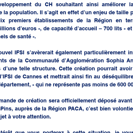
veloppement du CH souhaitant ainsi améliorer l
la population. Il s’agit en effet d’un enjeu de taille p
ix premiers établissements de la Région en ter
llions d’euros -, de capacité d’accueil – 700 lits - e
els de santé -.
uvel IFSI s’avèrerait également particulièrement in
ants de la Communauté d’Agglomération Sophia Ant
d’une telle structure. Cette création pourrait avoir l
l’IFSI de Cannes et mettrait ainsi fin au déséquilibre
 département, - qui ne représente pas moins de 600 00
mande de création sera officiellement déposé avant l
Pins, auprès de la Région PACA, c’est bien volontier
jet à votre attention. 
térêt que vous porterez à cette situation, je vous