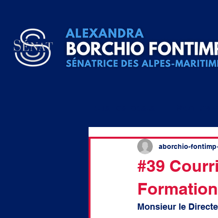
Tous les posts
Mon trav
Question écrite
QA
aborchio-fontimp
#39 Courri
Formation 
raccordement
élu lo
Monsieur le Directe