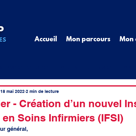
Accueil
Mon parcours
Mon 
ail parlementaire
Mon action locale
Ma r
G
Communiqué de Presse
Divers
Que
18 mai 2022
2 min de lecture
er - Création d’un nouvel Ins
en Soins Infirmiers (IFSI)
cal
élus ruraux
cotisations
spatial
ur général, 