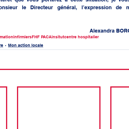
onsieur le Directeur général, l’expression de 
Alexandra BOR
rmation
infirmiers
FHF PACA
insitut
centre hospitalier
re
Mon action locale