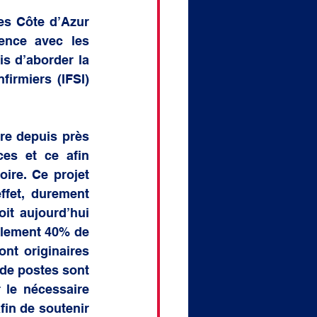
es Côte d’Azur 
ence avec les 
 d’aborder la 
irmiers (IFSI) 
re depuis près 
es et ce afin 
ire. Ce projet 
fet, durement 
it aujourd’hui 
eulement 40% de 
t originaires 
de postes sont 
 le nécessaire 
in de soutenir 