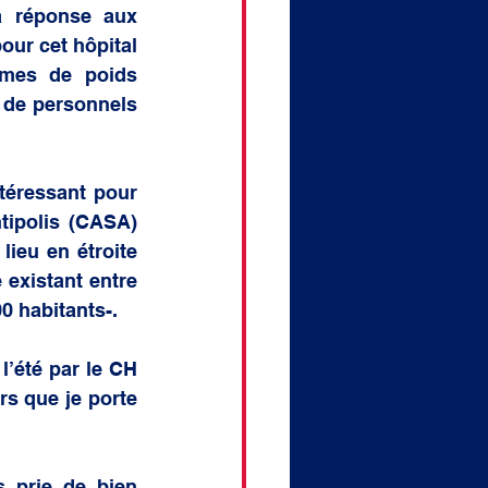
a réponse aux 
our cet hôpital 
mes de poids 
t de personnels 
téressant pour 
ipolis (CASA) 
ieu en étroite 
 existant entre 
0 habitants-. 
’été par le CH 
s que je porte 
 prie de bien 