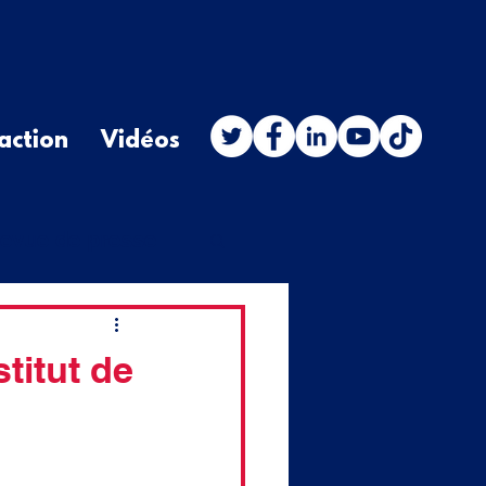
action
Vidéos
evue de presse
stion orale
titut de
budget