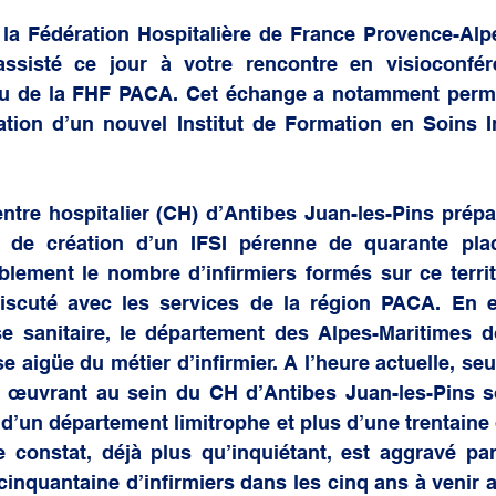
 générale
 la Fédération Hospitalière de France Provence-Alp
assisté ce jour à votre rencontre en visioconfér
 de la FHF PACA. Cet échange a notamment permis
tion d’un nouvel Institut de Formation en Soins Inf
entre hospitalier (CH) d’Antibes Juan-les-Pins prépa
 de création d’un IFSI pérenne de quarante plac
lement le nombre d’infirmiers formés sur ce territo
iscuté avec les services de la région PACA. En ef
se sanitaire, le département des Alpes-Maritimes do
ise aigüe du métier d’infirmier. A l’heure actuelle, s
 œuvrant au sein du CH d’Antibes Juan-les-Pins son
’un département limitrophe et plus d’une trentaine 
 constat, déjà plus qu’inquiétant, est aggravé par
inquantaine d’infirmiers dans les cinq ans à venir af