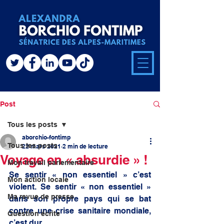
Post
Tous les posts
aborchio-fontimp
Tous les posts
22 mars 2021
2 min de lecture
Voyage en « absurdie » !
Mon travail parlementaire
Se sentir « non essentiel » c’est 
Mon action locale
violent. Se sentir « non essentiel » 
Ma revue de presse
dans son propre pays qui se bat 
contre une crise sanitaire mondiale, 
Question écrite
c’est dur. 