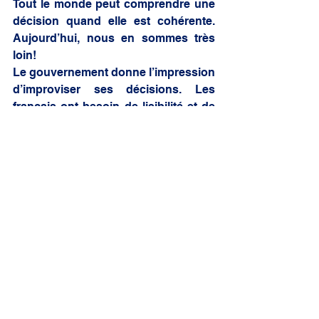
Tout le monde peut comprendre une 
décision quand elle est cohérente. 
Aujourd’hui, nous en sommes très 
loin! 
Le gouvernement donne l’impression 
d’improviser ses décisions. Les 
français ont besoin de lisibilité et de 
pragmatisme !
Alexandra Borchio Fontimp
alpes-maritimes
crise sanitaire
économie
département
confinement
antibes
commerces
commerçants
absurdie
Mon action locale
Ma revue de presse