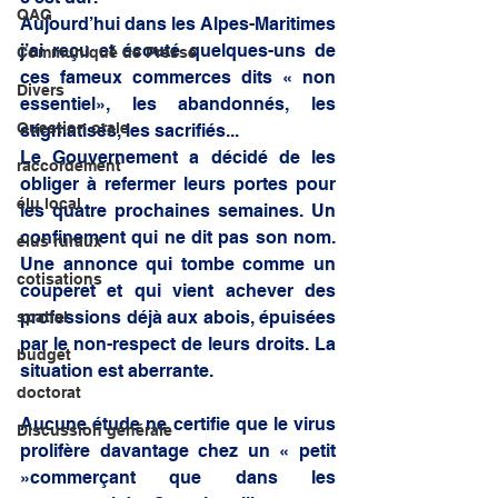
QAG
Aujourd’hui dans les Alpes-Maritimes 
j’ai reçu et écouté quelques-uns de 
Communiqué de Presse
ces fameux commerces dits « non 
Divers
essentiel», les abandonnés, les 
Question orale
stigmatisés, les sacrifiés...
Le Gouvernement a décidé de les 
raccordement
obliger à refermer leurs portes pour 
élu local
les quatre prochaines semaines. Un 
confinement qui ne dit pas son nom. 
élus ruraux
Une annonce qui tombe comme un 
cotisations
couperet et qui vient achever des 
professions déjà aux abois, épuisées 
spatial
par le non-respect de leurs droits. La 
budget
situation est aberrante.
doctorat
Aucune étude ne certifie que le virus 
Discussion générale
prolifère davantage chez un « petit 
»commerçant que dans les 