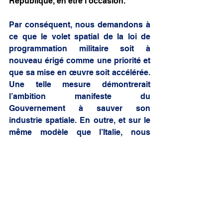
République, en être l’occasion.
Par conséquent, nous demandons à 
ce que le volet spatial de la loi de 
programmation militaire soit à 
nouveau érigé comme une priorité et 
que sa mise en œuvre soit accélérée. 
Une telle mesure démontrerait 
l’ambition manifeste du 
Gouvernement à sauver son 
industrie spatiale. En outre, et sur le 
même modèle que l’Italie, nous 
devons financer les projets de la 
filière par la commande publique afin 
de renforcer l’innovation et la 
compétitivité des solutions 
françaises.
Accompagner notre filière du 