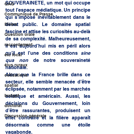
SOUVERAINETE, un mot qui occupe 
QAG
tout l’espace médiatique. Un principe 
Communiqué de Presse
qui s’impose inévitablement dans le 
débat public. Le domaine spatial 
Divers
fascine et attise les curiosités au-delà 
Question orale
de sa complexité. Malheureusement, 
raccordement
il est aujourd’hui mis en péril alors 
qu’il est l’une des conditions 
sine 
élu local
qua non
 de notre souveraineté 
élus ruraux
nationale.
Alors que la France brille dans ce 
cotisations
secteur, elle semble menacée d’être 
spatial
éclipsée, notamment par les marchés 
budget
asiatique et américain. Aussi, les 
décisions du Gouvernement, loin 
doctorat
d’être rassurantes, produisent un 
Discussion générale
effet contraire et la filière apparaît 
désormais comme une étoile 
vagabonde.