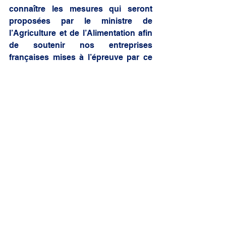
connaître les mesures qui seront 
proposées par le ministre de 
l’Agriculture et de l’Alimentation afin 
de soutenir nos entreprises 
françaises mises à l’épreuve par ce 
nouveau dispositif. 
ALEXANDRA BORCHIO FONTIMP
agriculteurs
alimentation
made in france
loi egalim
Mon travail parlementaire
Question écrite
Voir tout
Posts similaires