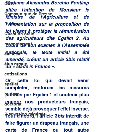
Madame Alexandra Borchio Fontimp 
QAG
attire l’attention de Monsieur le 
Communiqué de Presse
Ministre de l’Agriculture et de 
l’Alimentation sur la proposition de 
Divers
loi visant à protéger la rémunération 
Question orale
des agriculteurs dite Egalim 2. Au 
raccordement
cours de son examen à l’Assemblée 
nationale, le texte initial a été 
élu local
amendé, créant un article 3bis relatif 
élus ruraux
au « Made in France ». 
cotisations
Or, cette loi qui devait venir 
spatial
compléter, renforcer les mesures 
budget
portées par Egalim 1 et soutenir plus 
encore nos producteurs français, 
doctorat
semble déjà provoquer l’effet inverse. 
Discussion générale
Tout d’abord, l’article 3
bis
 interdit de 
faire figurer un drapeau français, une 
carte de France ou tout autre 