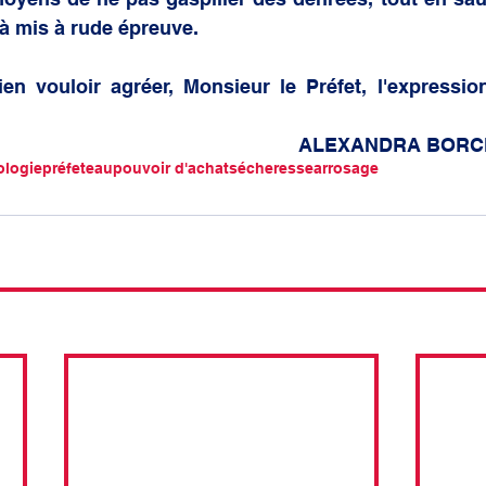
à mis à rude épreuve. 
en vouloir agréer, Monsieur le Préfet, l'expressio
ALEXANDRA BORCH
ologie
préfet
eau
pouvoir d'achat
sécheresse
arrosage