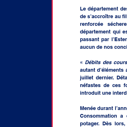
doctorat
Discussion
Le département des
de s’accroître au fi
renforcée sécher
département qui es
passant par l’Ester
aucun de nos concit
« 
Débits des cour
autant d’éléments 
juillet dernier. Dé
néfastes de ces fo
introduit une inter
Menée durant l’anné
Consommation a e
potager. Dès lors,