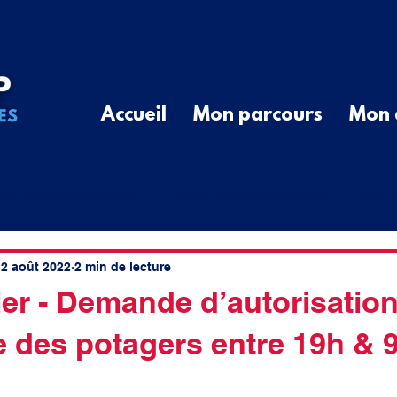
Accueil
Mon parcours
Mon 
ail parlementaire
Mon action locale
Ma r
G
Communiqué de Presse
Divers
Que
2 août 2022
2 min de lecture
ier - Demande d’autorisatio
e des potagers entre 19h & 
cal
élus ruraux
cotisations
spatial