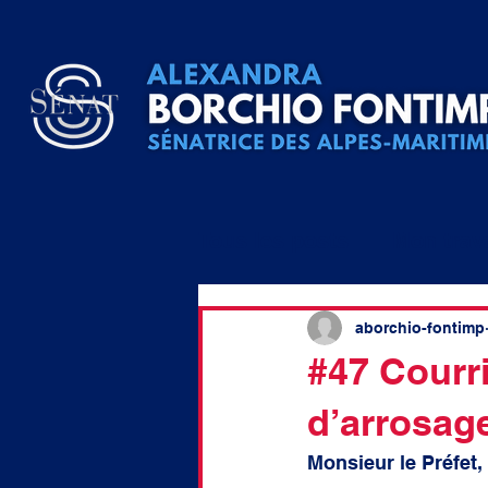
Tous les posts
Mon trav
Question écrite
QA
aborchio-fontimp
#47 Courr
d’arrosag
raccordement
élu lo
Monsieur le Préfet, 