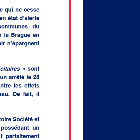
 qui ne cesse 
n état d’alerte 
 communes du 
 la Brague en 
ir n’épargnent 
citaires
 » sont 
n arrêté le 28 
tre les effets 
u. De fait, il 
ire Société et 
possédant un 
 parfaitement 