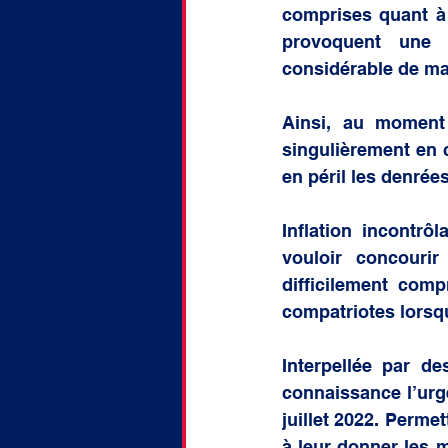
comprises quant à l
provoquent une 
considérable de ma
Ainsi, au moment 
singulièrement en 
en péril les denrée
Inflation incontr
vouloir concourir
difficilement comp
compatriotes lorsqu
Interpellée par de
connaissance l’urge
juillet 2022. Perme
à leur donner les 