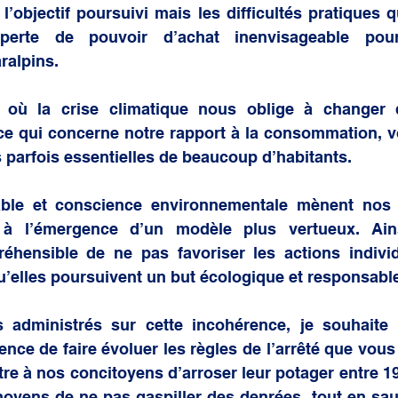
’objectif poursuivi mais les difficultés pratiques qu
perte de pouvoir d’achat inenvisageable pou
ralpins. 
où la crise climatique nous oblige à changer d
ce qui concerne notre rapport à la consommation, vo
s parfois essentielles de beaucoup d’habitants. 
ôlable et conscience environnementale mènent nos 
 à l’émergence d’un modèle plus vertueux. Ainsi
réhensible de ne pas favoriser les actions individ
’elles poursuivent un but écologique et responsable
s administrés sur cette incohérence, je souhaite p
nce de faire évoluer les règles de l’arrêté que vous a
ttre à nos concitoyens d’arroser leur potager entre 19
moyens de ne pas gaspiller des denrées, tout en sau