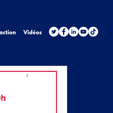
action
Vidéos
evue de presse
stion orale
n
9h
budget