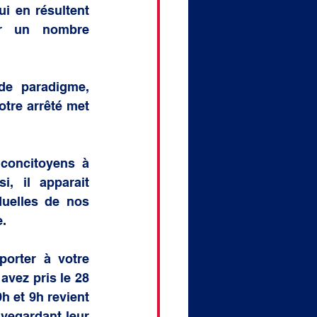
i en résultent 
r un nombre 
e paradigme, 
tre arrêté met 
concitoyens à 
, il apparait 
uelles de nos 
. 
orter à votre 
vez pris le 28 
h et 9h revient 
vegardant leur 