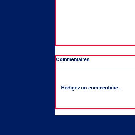
Commentaires
Rédigez un commentaire...
#84 Question écrite - Sur la
nécessaire adaptation de
la réponse pénale aux
incendies volontaires