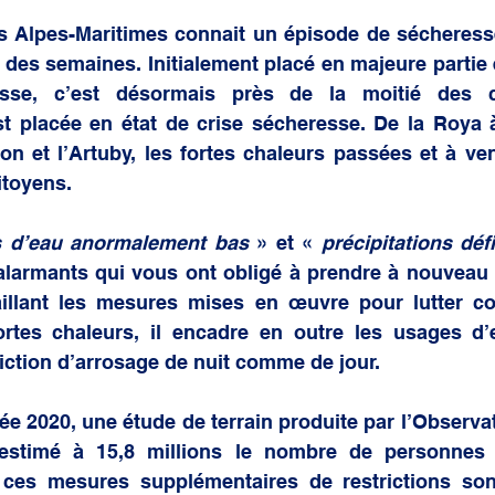
 générale
 Alpes-Maritimes connait un épisode de sécheresse
l des semaines. Initialement placé en majeure partie e
esse, c’est désormais près de la moitié des
t placée en état de crise sécheresse. De la Roya à
on et l’Artuby, les fortes chaleurs passées et à ven
oyens.    
s d’eau anormalement bas
 » et « 
précipitations défi
alarmants qui vous ont obligé à prendre à nouveau u
taillant les mesures mises en œuvre pour lutter con
rtes chaleurs, il encadre en outre les usages d’ea
diction d’arrosage de nuit comme de jour. 
e 2020, une étude de terrain produite par l’Observato
stimé à 15,8 millions le nombre de personnes 
 ces mesures supplémentaires de restrictions sont