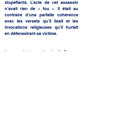
stupéfiants. L’acte de cet assassin 
n’avait rien de « fou ». Il était au 
contraire d’une parfaite cohérence 
avec les versets qu’il lisait et les 
invocations religieuses qu’il hurlait 
en défenestrant sa victime.
Le secrétaire national d’ Europe 
Ecologie Les Verts a évoqué la peine 
« de la communauté juive ». Sarah 
Halimi a été tuée parce qu’elle était 
juive mais cette tragédie n’appartient 
à personne, si ce n’est à tous ceux 
qui sacralisent la vie. Ce n’est pas la 
communauté juive qui est en émoi 
mais la communauté nationale. 
Défendons notre Nation une et 
indivisible. C’est ça la France, une 