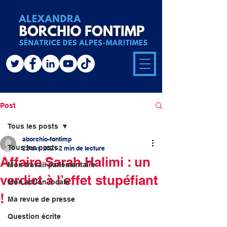
Post
Tous les posts
aborchio-fontimp
Tous les posts
22 avr. 2021
2 min de lecture
Affaire Sarah Halimi : un
Mon travail parlementaire
verdict à l’effet stupéfiant
Mon action locale
!
Ma revue de presse
Question écrite