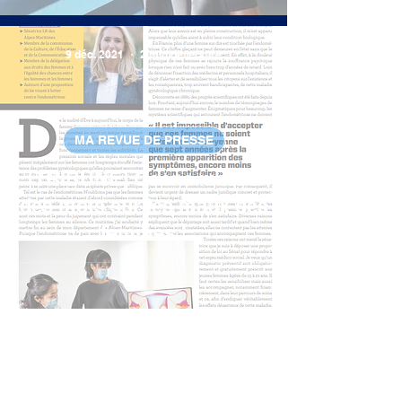
9 déc. 2021
2 min de lecture
MA REVUE DE PRESSE
[TRIBUNE] Osons mettre
des mots sur les maux des
femmes !
27 avr. 2021
3 min de lecture