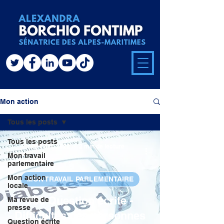
Mon action
Tous les posts
Tous les posts
14 oct. 2022
2 min de lecture
Mon travail
parlementaire
Mon action
MON TRAVAIL PARLEMENTAIRE
locale
#38 Question écrite -
Ma revue de
presse
Difficultés des personnes
Question écrite