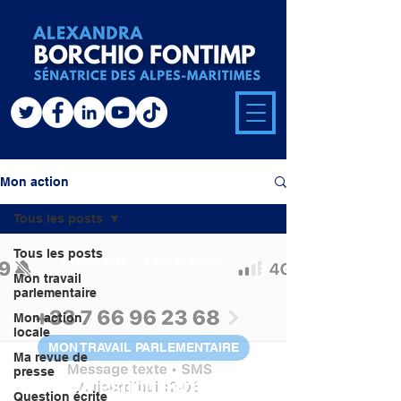
Mon action
Tous les posts
Tous les posts
28 août 2025
7 min de lecture
Mon travail
parlementaire
Mon action
locale
MON TRAVAIL PARLEMENTAIRE
Ma revue de
presse
#76 - Question écrite - Sur
Question écrite