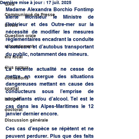
Dernière mise à jour :
17 juil. 2025
QAG
Madame Alexandra Borchio Fontimp 
Communiqué de Presse
alerte Monsieur le Ministre de 
l’Intérieur et des Outre-mer sur la 
Divers
nécessité de modifier les mesures 
Question orale
règlementaires encadrant la conduite 
raccordement
d’autocars et d’autobus transportant 
du public, notamment des mineurs.
élu local
élus ruraux
La récente actualité ne cesse de 
mettre en exergue des situations 
cotisations
dangereuses mettant en cause des 
spatial
conducteurs sous l’emprise de 
stupéfiants et/ou d’alcool. Tel est le 
budget
cas dans les Alpes-Maritimes le 12 
doctorat
janvier dernier encore.
Discussion générale
Ces cas d’espèce se répètent et ne 
peuvent perdurer. Plus que des faits 