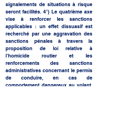
signalements de situations à risque 
seront facilités. 4°) Le quatrième axe 
vise à renforcer les sanctions 
applicables : un effet dissuasif est 
recherché par une aggravation des 
sanctions pénales à travers la 
proposition de loi relative à 
l'homicide routier et les 
renforcements des sanctions 
administratives concernant le permis 
de conduire, en cas de 
comportement dangereux au volant. 
5°) Le dernier axe vise à renforcer les 
capacités de contrôle par les forces 
de sécurité intérieure : il s'agit de 
rechercher de nouvelles méthodes 
de détection ainsi que d'élargir le 
spectre des produits recherchés. 
Pour assurer le suivi de la mise en 