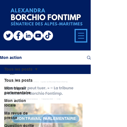
Mon action
Tous les posts
Tous les posts
28 déc. 2023
3 min de lecture
Mon travail
parlementaire
Mon action
locale
Ma revue de
presse
MON TRAVAIL PARLEMENTAIRE
Question écrite