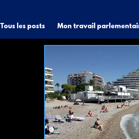
Tous les posts
Mon travail parlementai
Question écrite
QAG
Communiqu
raccordement
élu local
élus rur
Discussion générale