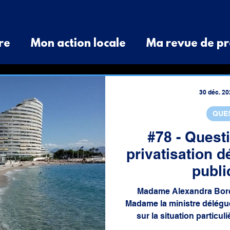
re
Mon action locale
Ma revue de pr
é de Presse
Divers
Question orale
30 déc. 20
QUE
aux
cotisations
spatial
budget
#78 - Questi
privatisation 
publi
Madame Alexandra Borchi
Madame la ministre délégué
sur la situation particu
privatisation déguisé