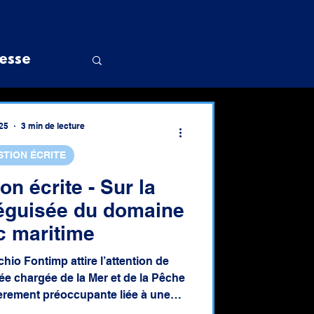
esse
25
3 min de lecture
STION ÉCRITE
doctorat
on écrite - Sur la
déguisée du domaine
c maritime
o Fontimp attire l’attention de
e chargée de la Mer et de la Pêche
lièrement préoccupante liée à une
e du domaine public maritime.