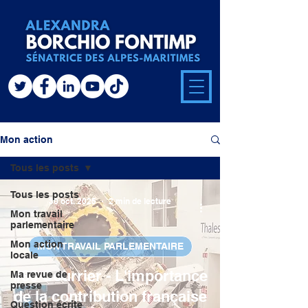
Mon action
Tous les posts
Tous les posts
30 oct. 2025
2 min de lecture
Mon travail
parlementaire
Mon action
MON TRAVAIL PARLEMENTAIRE
locale
#86 Courrier - L'importance
Ma revue de
presse
de la contribution française
Question écrite