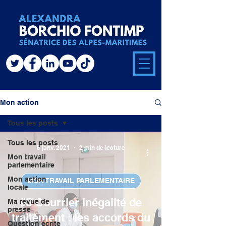
Mon action
Tous les posts
Tous les posts
5 janv. 2021
2 min de lecture
Mon travail
parlementaire
Mon action
MON TRAVAIL PARLEMENTAIRE
locale
#5 Courrier Inégalité de
Ma revue de
presse
traitement : les accords du
Question écrite