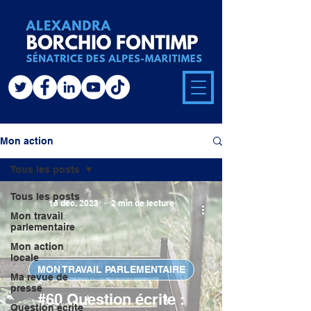
Mon action
Tous les posts
Tous les posts
18 déc. 2023
2 min de lecture
Mon travail
parlementaire
Mon action
locale
MON TRAVAIL PARLEMENTAIRE
Ma revue de
presse
#60 Question écrite :
Question écrite