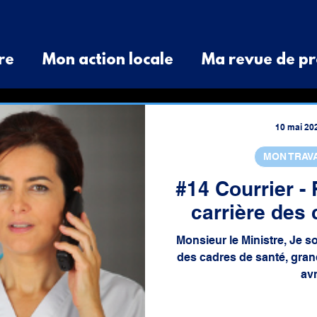
re
Mon action locale
Ma revue de pr
é de Presse
Divers
Question orale
10 mai 20
MON TRAV
aux
cotisations
spatial
budget
#14 Courrier - 
carrière des 
Monsieur le Ministre, Je so
des cadres de santé, gra
avr