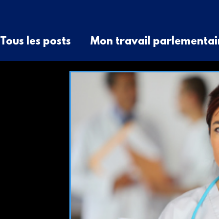
Tous les posts
Mon travail parlementai
Question écrite
QAG
Communiqu
raccordement
élu local
élus rur
Discussion générale