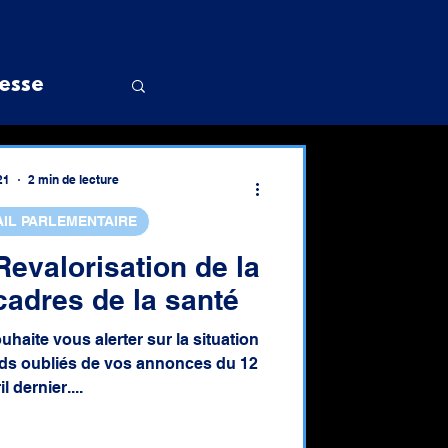
esse
21
2 min de lecture
AIL PARLEMENTAIRE
doctorat
Revalorisation de la
cadres de la santé
uhaite vous alerter sur la situation
nds oubliés de vos annonces du 12
il dernier....