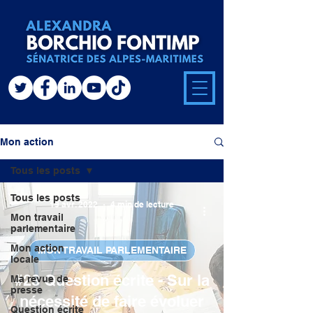
Mon action
Tous les posts
Tous les posts
19 avr. 2022
4 min de lecture
Mon travail
parlementaire
Mon action
MON TRAVAIL PARLEMENTAIRE
locale
#28 Question écrite - Sur la
Ma revue de
presse
nécessité de faire évoluer
Question écrite