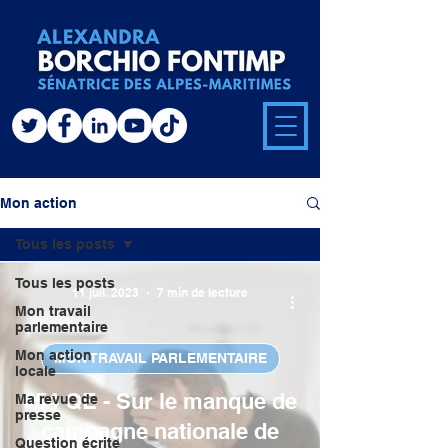
Mon action
Tous les posts
Tous les posts
11 juil. 2023
7 min de lecture
Mon travail
parlementaire
Mon action
MON TRAVAIL PARLEMENTAIRE
locale
#54 QE - Sur le manque de
Ma revue de
presse
campagne nationale de
Question écrite