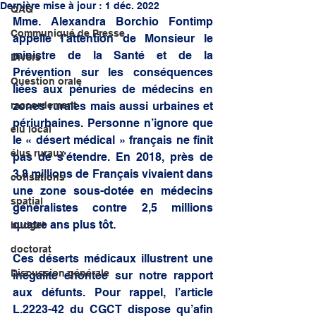
Dernière mise à jour :
1 déc. 2022
QAG
Mme. Alexandra Borchio Fontimp 
Communiqué de Presse
appelle l’attention de Monsieur le 
ministre de la Santé et de la 
Divers
Prévention sur les conséquences 
Question orale
liées aux pénuries de médecins en 
raccordement
zones rurales mais aussi urbaines et 
périurbaines. Personne n’ignore que 
élu local
le « désert médical » français ne finit 
élus ruraux
pas de s’étendre. En 2018, près de 
3,8 millions de Français vivaient dans 
cotisations
une zone sous-dotée en médecins 
spatial
généralistes contre 2,5 millions 
quatre ans plus tôt.
budget
doctorat
Ces déserts médicaux illustrent une 
Discussion générale
inégalité éhontée sur notre rapport 
aux défunts. Pour rappel, l’article 
L.2223-42 du CGCT dispose qu’afin 