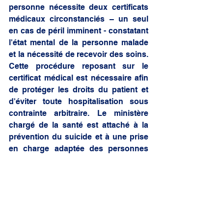
personne nécessite deux certificats 
médicaux circonstanciés – un seul 
en cas de péril imminent - constatant 
l'état mental de la personne malade 
et la nécessité de recevoir des soins. 
Cette procédure reposant sur le 
certificat médical est nécessaire afin 
de protéger les droits du patient et 
d'éviter toute hospitalisation sous 
contrainte arbitraire. Le ministère 
chargé de la santé est attaché à la 
prévention du suicide et à une prise 
en charge adaptée des personnes 
suicidantes. Dans le cadre de la 
stratégie nationale de prévention du 
suicide, un dispositif de recontact et 
de suivi des personnes suicidantes, 
nommé VigilanS, a été mis en place 
sur l'ensemble du territoire ; et 