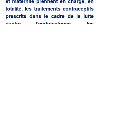
et maternité prennent en charge, en 
totalité, les traitements contraceptifs 
prescrits dans le cadre de la lutte 
contre l’endométriose, les 
consultations et les examens de 
prévention mentionnés à l’article L. 
2132-2-2 du code de la santé 
publique, ainsi que, lorsqu’ils sont 
réalisés dans les douze mois suivant 
ces examens de prévention, les actes 
nécessaires au diagnostic de 
l’endométriose et à son traitement. 
Les bénéficiaires de ces actes et 
traitements sont dispensées de 
l’avance des frais. » 
Article 3 
Après le 12° de l’article L. 160-14 du 
code de la sécurité sociale, il est 