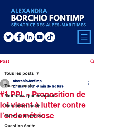
Post
Tous les posts
aborchio-fontimp
Tous les posts
27 mars 2021
9 min de lecture
#1 PPL - Proposition de
Mon travail parlementaire
loi visant à lutter contre
Mon action locale
l’endométriose
Ma revue de presse
Question écrite