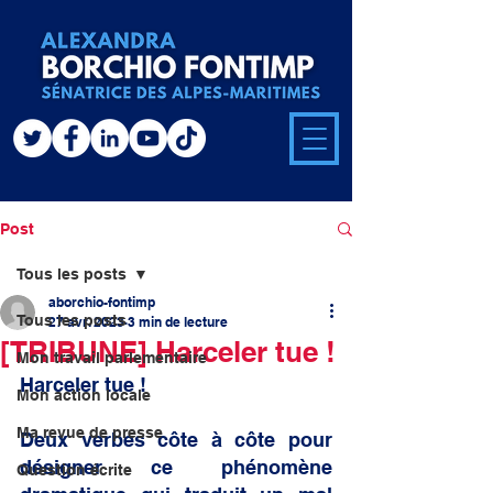
Post
Tous les posts
aborchio-fontimp
Tous les posts
27 avr. 2023
3 min de lecture
[TRIBUNE] Harceler tue !
Mon travail parlementaire
Harceler tue !
Mon action locale
Ma revue de presse
Deux verbes côte à côte pour 
désigner ce phénomène 
Question écrite