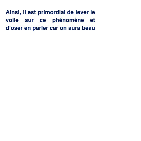
Ainsi, il est primordial de lever le 
voile sur ce phénomène et 
d’oser en parler car on aura beau 
mettre en place tout un arsenal 
de mesures, si les gens ne 
veulent pas voir alors tout cela 
ne servira à rien. 
Enfin je veux saluer toutes les 
personnes qui s’engagent au 
quotidien dans la lutte contre ce 
fléau. Leur engagement est 
essentiel pour que nous 
puissions avancer ensemble 
dans la bonne direction avec 
comme seul et unique objectif 
l’intérêt de l’enfant.