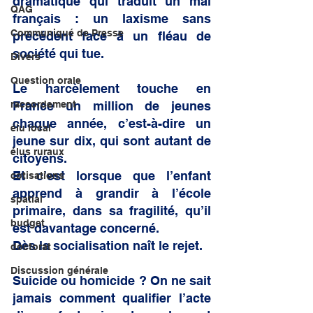
dramatique qui traduit un mal 
QAG
français : un laxisme sans 
Communiqué de Presse
précédent face à un fléau de 
société qui tue.
Divers
Question orale
Le harcèlement touche en 
raccordement
France un million de jeunes 
chaque année, c’est-à-dire un 
élu local
jeune sur dix, qui sont autant de 
élus ruraux
citoyens.
Et c’est lorsque que l’enfant 
cotisations
apprend à grandir à l’école 
spatial
primaire, dans sa fragilité, qu’il 
budget
est davantage concerné. 
Dès la socialisation naît le rejet.
doctorat
Discussion générale
Suicide ou homicide ? On ne sait 
jamais comment qualifier l’acte 