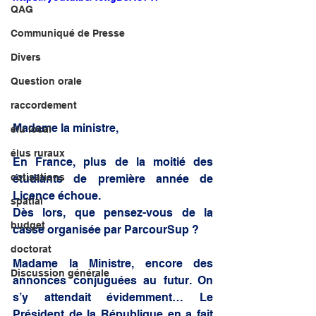
QAG
Communiqué de Presse
Divers
Question orale
raccordement
Madame la ministre,
élu local
élus ruraux
En France, plus de la moitié des 
cotisations
étudiants de première année de 
Licence échoue. 
spatial
Dès lors, que pensez-vous de la 
budget
casse organisée par ParcourSup ? 
doctorat
Madame la Ministre, encore des 
Discussion générale
annonces conjuguées au futur. On 
s’y attendait évidemment… Le 
Président de la République en a fait 