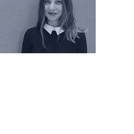
Maxime
GUAY
Collaborateur parlementaire
en circonscription
01 42 34 40 01