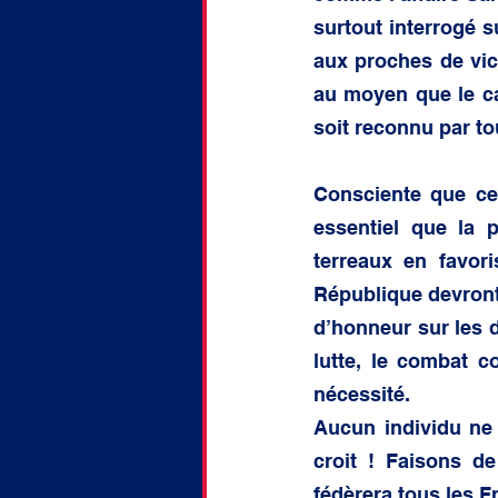
surtout interrogé s
aux proches de vic
au moyen que le car
soit reconnu par t
Consciente que ce 
essentiel que la 
terreaux en favor
République devront 
d’honneur sur les d
lutte, le combat c
nécessité.
Aucun individu ne 
croit ! Faisons de
fédèrera tous les F