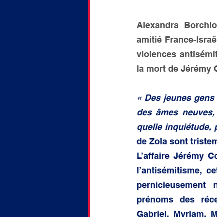
doctorat
Discussion
Alexandra Borchio
amitié France-Israë
violences antisémi
la mort de Jérémy 
« Des jeunes gens a
des âmes neuves, q
quelle inquiétude, p
de Zola sont triste
L’affaire Jérémy 
l’antisémitisme, c
pernicieusement 
prénoms des récen
Gabriel, Myriam, M