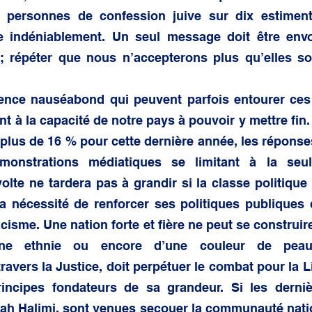
f personnes de confession juive sur dix estiment
re indéniablement. Un seul message doit être envo
 ; répéter que nous n’accepterons plus qu’elles soi
ilence nauséabond qui peuvent parfois entourer ces 
nt à la capacité de notre pays à pouvoir y mettre fin.
plus de 16 % pour cette dernière année, les réponse
nstrations médiatiques se limitant à la seule 
volte ne tardera pas à grandir si la classe politique
a nécessité de renforcer ses politiques publiques d
cisme. Une nation forte et fière ne peut se construire
une ethnie ou encore d’une couleur de peau.
ravers la Justice, doit perpétuer le combat pour la Lib
principes fondateurs de sa grandeur. Si les dernièr
ah Halimi, sont venues secouer la communauté nation