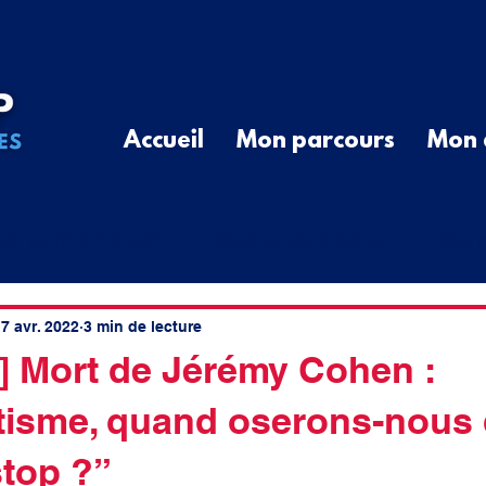
Accueil
Mon parcours
Mon 
ail parlementaire
Mon action locale
Ma r
G
Communiqué de Presse
Divers
Que
7 avr. 2022
3 min de lecture
 Mort de Jérémy Cohen :
tisme, quand oserons-nous 
cal
élus ruraux
cotisations
spatial
stop ?”