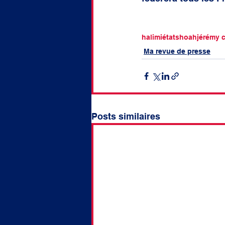
halimi
état
shoah
jérémy 
Ma revue de presse
Posts similaires