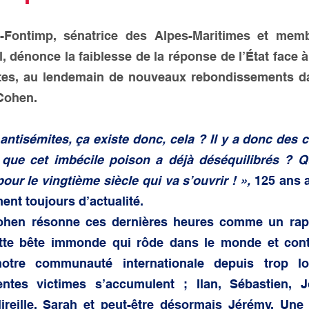
 générale
-Fontimp, sénatrice des Alpes-Maritimes et mem
l, dénonce la faiblesse de la réponse de l’État face à
tes, au lendemain de nouveaux rebondissements dans
Cohen.
ntisémites, ça existe donc, cela ? Il y a donc des c
ue cet imbécile poison a déjà déséquilibrés ? Quel
our le vingtième siècle qui va s’ouvrir ! »,
 125 ans a
ment toujours d’actualité.
Cohen résonne ces dernières heures comme un rapp
ette bête immonde qui rôde dans le monde et contin
notre communauté internationale depuis trop lo
tes victimes s’accumulent ; Ilan, Sébastien, Jo
ireille, Sarah et peut-être désormais Jérémy. Une l