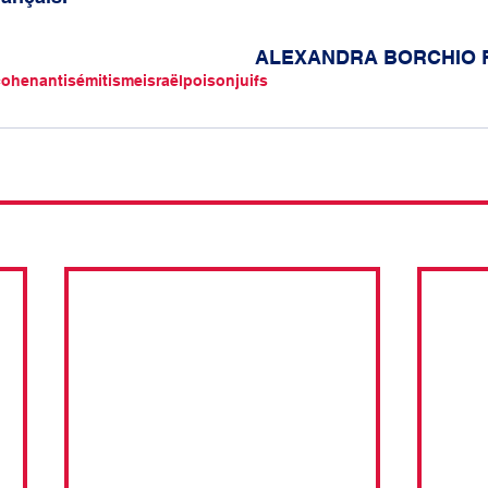
										ALEXANDRA BORCH
cohen
antisémitisme
israël
poison
juifs