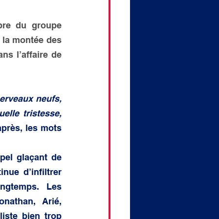
bre du groupe 
 la montée des 
 l’affaire de 
erveaux neufs, 
le tristesse, 
près, les mots 
el glaçant de 
ue d’infiltrer 
ngtemps. Les 
nathan, Arié, 
iste bien trop 