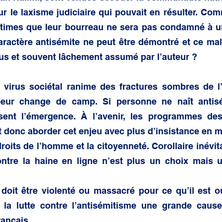
ur le laxisme judiciaire qui pouvait en résulter. Com
times que leur bourreau ne sera pas condamné à une
actère antisémite ne peut être démontré et ce malgré
ous et souvent lâchement assumé par l’auteur ?
virus sociétal ranime des fractures sombres de l’Hi
peur change de camp. Si personne ne naît antisém
isent l’émergence. À l’avenir, les programmes des
donc aborder cet enjeu avec plus d’insistance en me
roits de l’homme et la citoyenneté. Corollaire inévita
ontre la haine en ligne n’est plus un choix mais u
doit être violenté ou massacré pour ce qu’il est ou
 la lutte contre l’antisémitisme une grande cause 
rançais.