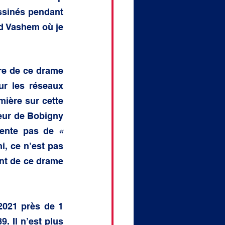
ssinés pendant 
d Vashem où je 
re de ce drame 
ur les réseaux 
ière sur cette 
eur de Bobigny 
sente pas de 
« 
i, ce n’est pas 
nt de ce drame 
021 près de 1 
. Il n’est plus 