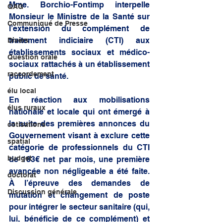
Mme. Borchio-Fontimp interpelle 
QAG
Monsieur le Ministre de la Santé sur 
Communiqué de Presse
l’extension du complément de 
traitement indiciaire (CTI) aux 
Divers
établissements sociaux et médico-
Question orale
sociaux rattachés à un établissement 
raccordement
public de santé. 
élu local
En réaction aux mobilisations 
élus ruraux
nationale et locale qui ont émergé à 
la suite des premières annonces du 
cotisations
Gouvernement visant à exclure cette 
spatial
catégorie de professionnels du CTI 
budget
de 183€ net par mois, une première 
avancée non négligeable a été faite. 
doctorat
À l’épreuve des demandes de 
Discussion générale
mutation et changement de poste 
pour intégrer le secteur sanitaire (qui, 
lui, bénéficie de ce complément) et 