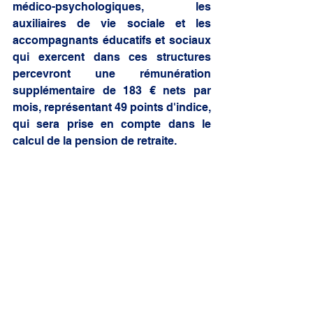
médico-psychologiques, les 
auxiliaires de vie sociale et les 
accompagnants éducatifs et sociaux 
qui exercent dans ces structures 
percevront une rémunération 
supplémentaire de 183 € nets par 
mois, représentant 49 points d'indice, 
qui sera prise en compte dans le 
calcul de la pension de retraite. 
Enfin, un accord de méthode 
proposé par le Gouvernement 
s'agissant des structures privées 
pour personnes handicapées 
financées par l'Assurance maladie, 
des services de soins infirmiers à 
domicile (SSIAD) ne relevant pas de 
la branche de l'aide à domicile et des 