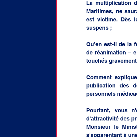
La multiplication
Maritimes, ne saura
est victime. Dès 
suspens ;
Qu’en est-il de la f
de réanimation – en
touchés gravement 
Comment expliquez
publication des d
personnels médicau
Pourtant, vous n'
d'attractivité des 
Monsieur le Minist
s'apparentant à un