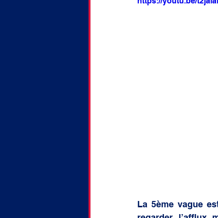
https://youtu.be/t2jal
doctorat
Discussion
La 5ème vague est l
regarder l’afflux 