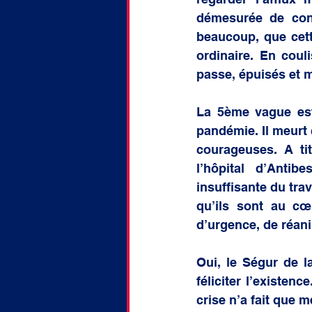
démesurée de cont
beaucoup, que cette
ordinaire. En couli
passe, épuisés et 
La 5ème vague est 
pandémie. Il meurt 
courageuses. A ti
l’hôpital d’Antib
insuffisante du tra
qu’ils sont au cœ
d’urgence, de réan
Oui, le Ségur de 
féliciter l’existenc
crise n’a fait que m