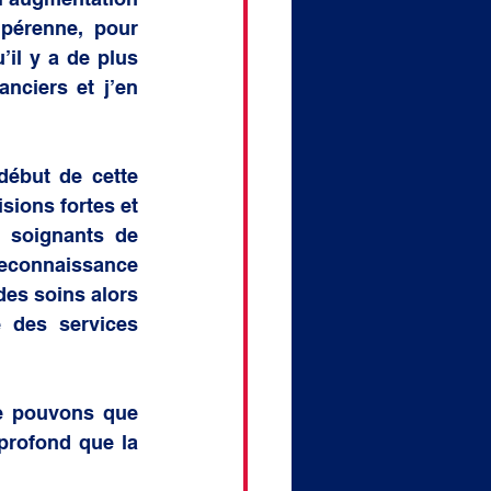
pérenne, pour 
il y a de plus 
nciers et j’en 
ébut de cette 
ions fortes et 
 soignants de 
econnaissance 
des soins alors 
 des services 
e pouvons que 
 profond que la 