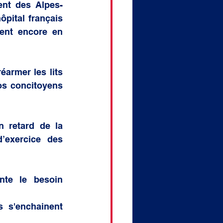
ent des Alpes-
pital français 
ent encore en 
éarmer les lits 
os concitoyens 
 retard de la 
’exercice des 
te le besoin 
 s'enchainent 