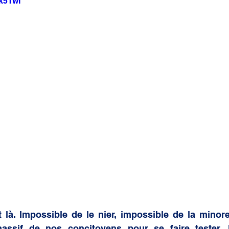
ak51wI
 générale
à. Impossible de le nier, impossible de la minorer.
massif de nos concitoyens pour se faire tester, l