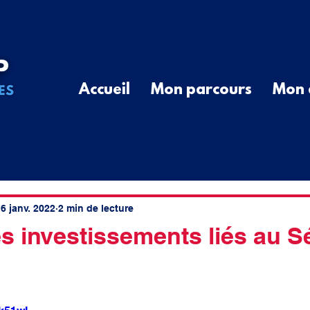
Accueil
Mon parcours
Mon 
ail parlementaire
Mon action locale
Ma r
G
Communiqué de Presse
Divers
Que
6 janv. 2022
2 min de lecture
s investissements liés au S
cal
élus ruraux
cotisations
spatial