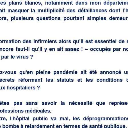
 des plans blancs, notamment dans mon départem
it masquer la multiplicité des défaillances dont l’hô
lors, plusieurs questions pourtant simples demeur
ormation des infirmiers alors qu’il est essentiel de r
core faut-il qu’il y en ait assez ! – occupés par n
par le virus ?
-vous qu'en pleine pandémie ait été annoncé un
écrets réformant les statuts et les conditions d
x hospitaliers ?
êtes pas sans savoir la nécessité que représen
professions médicales.
re, l'hôpital public va mal, les déprogrammations
e bombe à retardement en termes de santé publique.