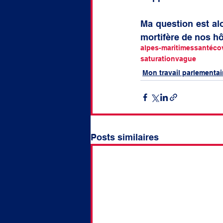
Ma question est alo
mortifère de nos h
alpes-maritimes
santé
co
saturation
vague
Mon travail parlementai
Posts similaires