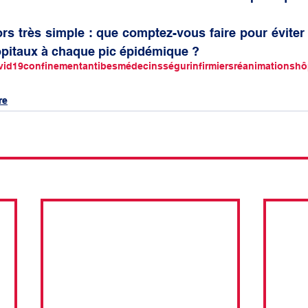
rs très simple : que comptez-vous faire pour éviter 
ôpitaux à chaque pic épidémique ?
vid19
confinement
antibes
médecins
ségur
infirmiers
réanimations
hô
re