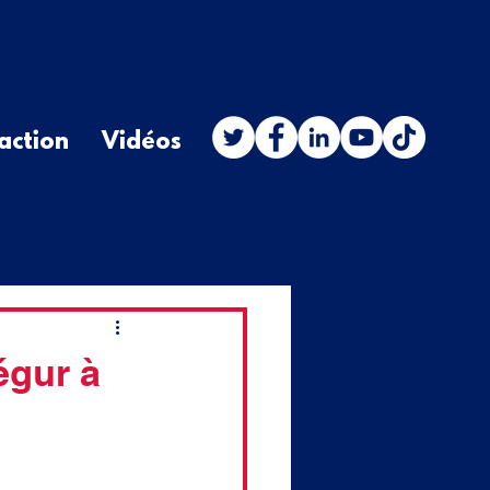
action
Vidéos
evue de presse
stion orale
égur à
budget