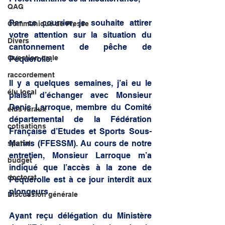
QAG
Par ce courrier, je souhaite attirer 
Communiqué de Presse
votre attention sur la situation du 
Divers
cantonnement de pêche de 
Question orale
Péquerolle. 
raccordement
Il y a quelques semaines, j’ai eu le 
élu local
plaisir d’échanger avec Monsieur 
Denis Larroque, membre du Comité 
élus ruraux
départemental de la Fédération 
cotisations
Française d’Etudes et Sports Sous-
Marins (FFESSM). Au cours de notre 
spatial
entretien, Monsieur Larroque m’a 
budget
indiqué que l’accès à la zone de 
doctorat
Péquerolle est à ce jour interdit aux 
plongeurs. 
Discussion générale
Ayant reçu délégation du Ministère 