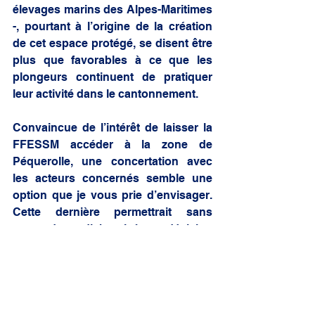
élevages marins des Alpes-Maritimes 
-, pourtant à l’origine de la création 
de cet espace protégé, se disent être 
plus que favorables à ce que les 
plongeurs continuent de pratiquer 
leur activité dans le cantonnement. 
Convaincue de l’intérêt de laisser la 
FFESSM accéder à la zone de 
Péquerolle, une concertation avec 
les acteurs concernés semble une 
option que je vous prie d’envisager. 
Cette dernière permettrait sans 
aucun doute d’aboutir à une décision 
consensuelle permettant une 
définition du tracé des zones et la 
mise en place de mesures 
préventives à observer, cette fois 
acceptées par tous. 