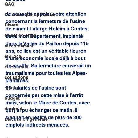
QAG
Je souhaite appeler votre attention 
Communiqué de Presse
concernant la fermeture de l’usine 
Divers
de ciment Lafarge-Holcim à Contes, 
Question orale
dans mon Département. Implanté 
dans la Vallée du Paillon depuis 115 
raccordement
ans, ce lieu est un véritable fleuron 
élu local
d’une économie locale déjà à bout 
de souffle. Sa fermeture causerait un 
élus ruraux
traumatisme pour toutes les Alpes-
cotisations
Maritimes. 
65 salariés de l’usine sont 
spatial
concernés par cette mise à l’arrêt 
budget
mais, selon le Maire de Contes, avec 
doctorat
qui j’ai pu échanger ce matin, il 
s’agirait en réalité de plus de 300 
Discussion générale
emplois indirects menacés. 