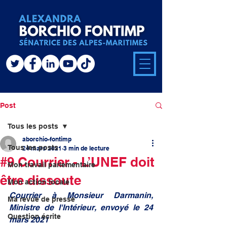
Post
Tous les posts
aborchio-fontimp
Tous les posts
24 mars 2021
3 min de lecture
#9 Courrier - L’UNEF doit
Mon travail parlementaire
être dissoute
Mon action locale
Courrier à Monsieur Darmanin, 
Ma revue de presse
Ministre de l'Intérieur, envoyé le 24 
Question écrite
mars 2021