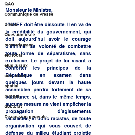
QAG
Monsieur le Ministre,
Communiqué de Presse
L’UNEF doit être dissoute. Il en va de 
Divers
la crédibilité du gouvernement, qui 
Question orale
doit aujourd’hui avoir le courage 
raccordement
d’affirmer sa volonté de combattre 
toute forme de séparatisme, sans 
élu local
exclusive. Le projet de loi visant à 
élus ruraux
conforter les principes de la 
République en examen dans 
cotisations
quelques jours devant la haute 
spatial
assemblée perdra fortement de sa 
budget
substance si, dans le même temps, 
aucune mesure ne vient empêcher la 
doctorat
propagation d’agissements 
Discussion générale
racialistes, et donc racistes, de toute 
organisation qui sous couvert de 
défense du milieu étudiant projette 