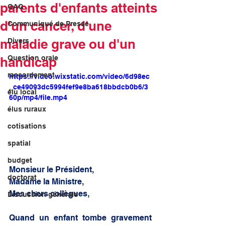
parents d'enfants atteints
QAG
d'un cancer, d'une
Communiqué de Presse
maladie grave ou d'un
Divers
Question orale
handicap
raccordement
https://video.wixstatic.com/video/6d98ec
_ce49093dc5994fef9e8ba618bbdcb0b6/3
élu local
60p/mp4/file.mp4
élus ruraux
cotisations
spatial
budget
Monsieur le Président,
doctorat
Madame la Ministre,
Mes chers collègues,
Discussion générale
Quand un enfant tombe gravement 