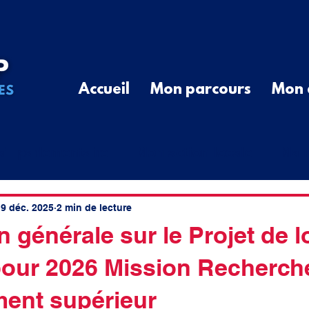
Accueil
Mon parcours
Mon 
ail parlementaire
Mon action locale
Ma r
G
Communiqué de Presse
Divers
Que
9 déc. 2025
2 min de lecture
 générale sur le Projet de l
pour 2026 Mission Recherche
cal
élus ruraux
cotisations
spatial
ent supérieur