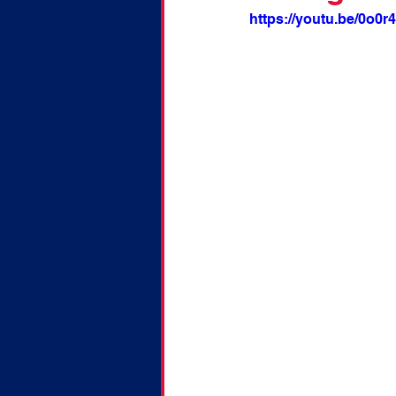
doctorat
Discussion
https://youtu.be/0o0r