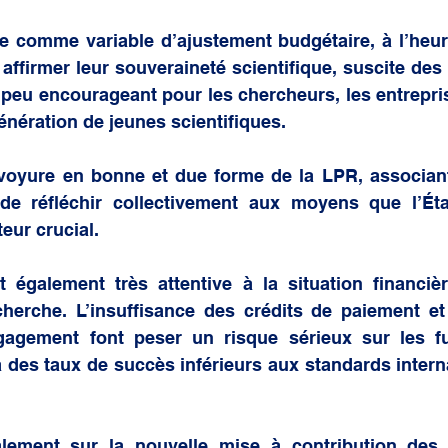
he comme variable d’ajustement budgétaire, à l’heur
 affirmer leur souveraineté scientifique, suscite des 
 peu encourageant pour les chercheurs, les entrepri
énération de jeunes scientifiques.
oyure en bonne et due forme de la LPR, associant 
 de réfléchir collectivement aux moyens que l’État
eur crucial.
également très attentive à la situation financièr
cherche. L’insuffisance des crédits de paiement et
ngagement font peser un risque sérieux sur les fu
à des taux de succès inférieurs aux standards interna
lement sur la nouvelle mise à contribution des 