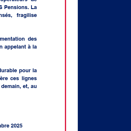
 Pensions. La 
és, fragilise 
mentation des 
 appelant à la 
urable pour la 
re ces lignes 
demain, et, au 
embre 2025