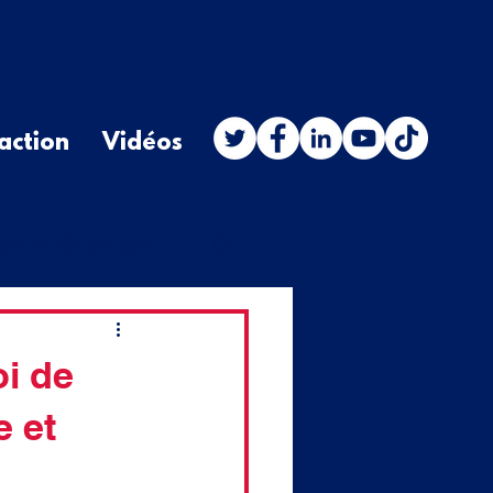
action
Vidéos
evue de presse
stion orale
oi de
 et
budget