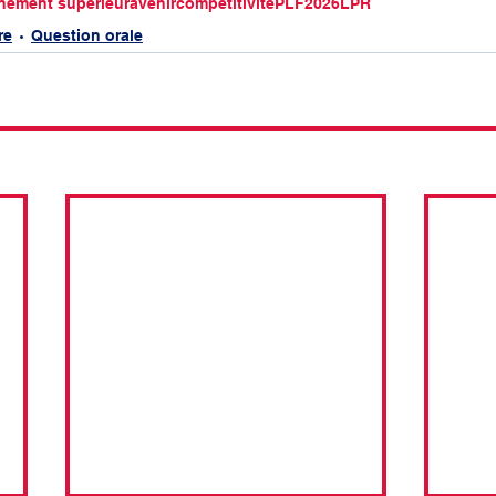
nement supérieur
avenir
compétitivité
PLF2026
LPR
re
Question orale