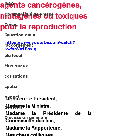
agents cancérogènes,
QAG
mutagènes ou toxiques
Communiqué de Presse
pour la reproduction
Divers
Question orale
https://www.youtube.com/watch?
raccordement
v=fapVc1Bsxig
élu local
élus ruraux
cotisations
spatial
budget
Monsieur le Président,
Madame la Ministre,
doctorat
Madame la Présidente de la 
Discussion générale
Commission des lois,
Madame la Rapporteure,
Mes chers collègues,