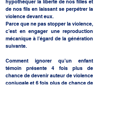
hypothéquer la liberté de nos filles et 
de nos fils en laissant se perpétrer la 
violence devant eux.
Parce que ne pas stopper la violence, 
c’est en engager une reproduction 
mécanique à l’égard de la génération 
suivante.  
Comment ignorer qu’un enfant 
témoin présente 4 fois plus de 
chance de devenir auteur de violence 
conjugale et 6 fois plus de chance de 
devenir victime ?
Les études démontrent qu’ils 
subissent des traumatismes 
comparables à ceux que les 
personnes confrontées à la guerre 
développent. Comment tolérer 
encore en 2022 une telle destruction 