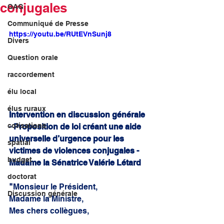
conjugales
QAG
Communiqué de Presse
https://youtu.be/RUtEVnSunj8
Divers
Question orale
raccordement
élu local
élus ruraux
Intervention en discussion générale 
cotisations
- Proposition de loi créant une aide 
universelle d’urgence pour les 
spatial
victimes de violences conjugales - 
budget
Madame la Sénatrice Valérie Létard
doctorat
"
Monsieur le Président,
Discussion générale
Madame la Ministre,
Mes chers collègues,