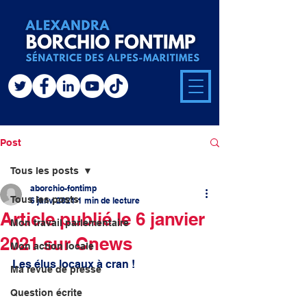
Post
Tous les posts
aborchio-fontimp
Tous les posts
6 janv. 2021
1 min de lecture
Article publié le 6 janvier
Mon travail parlementaire
2021 sur Cnews
Mon action locale
Les élus locaux à cran ! 
Ma revue de presse
Question écrite