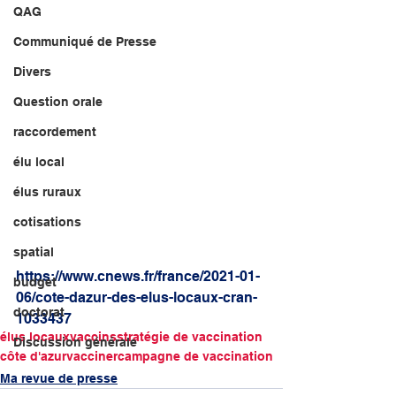
QAG
Communiqué de Presse
Divers
Question orale
raccordement
élu local
élus ruraux
cotisations
spatial
https://www.cnews.fr/france/2021-01-
budget
06/cote-dazur-des-elus-locaux-cran-
doctorat
1033437
élus locaux
vaccins
stratégie de vaccination
Discussion générale
côte d'azur
vacciner
campagne de vaccination
Ma revue de presse