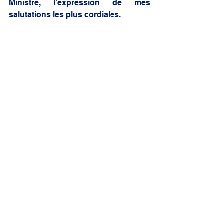
Ministre, l’expression de mes 
salutations les plus cordiales.
				Alexandra 
BORCHIO FONTIMP
gouvernement
élus
cotisation retraite
élus ruraux
statut de l'élu
Mon travail parlementaire
Mon action locale
Voir tout
Posts similaires