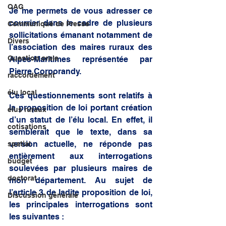
QAG
Je me permets de vous adresser ce 
courrier dans le cadre de plusieurs 
Communiqué de Presse
sollicitations émanant notamment de 
Divers
l’association des maires ruraux des 
Question orale
Alpes-Maritimes représentée par 
Pierre Corporandy.
raccordement
élu local
Ces questionnements sont relatifs à 
la proposition de loi portant création 
élus ruraux
d’un statut de l’élu local. En effet, il 
cotisations
semblerait que le texte, dans sa 
version actuelle, ne réponde pas 
spatial
entièrement aux interrogations 
budget
soulevées par plusieurs maires de 
doctorat
mon département. Au sujet de 
l’article 3 de ladite proposition de loi, 
Discussion générale
les principales interrogations sont 
les suivantes :