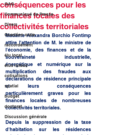
conséquences pour les
QAG
finances locales des
Communiqué de Presse
collectivités territoriales
Divers
Question orale
Madame Alexandra Borchio Fontimp 
attire l'attention de M. le ministre de 
raccordement
l'économie, des finances et de la 
élu local
souveraineté industrielle, 
énergétique et numérique sur la 
élus ruraux
multiplication des fraudes aux 
cotisations
déclarations de résidence principale 
et leurs conséquences 
spatial
particulièrement graves pour les 
budget
finances locales de nombreuses 
doctorat
collectivités territoriales. 
Discussion générale
Depuis la suppression de la taxe 
d'habitation sur les résidences 