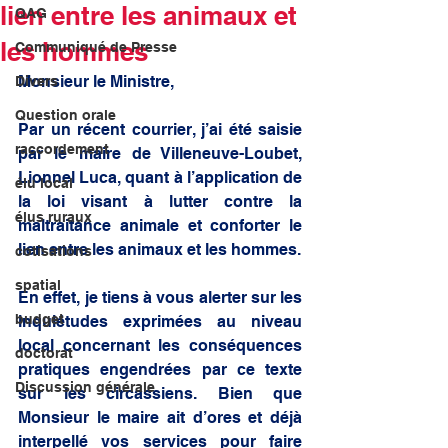
lien entre les animaux et
QAG
les hommes
Communiqué de Presse
Monsieur le Ministre,
Divers
Question orale
Par un récent courrier, j’ai été saisie 
raccordement
par le maire de Villeneuve-Loubet, 
Lionnel Luca, quant à l’application de 
élu local
la loi visant à lutter contre la 
élus ruraux
maltraitance animale et conforter le 
lien entre les animaux et les hommes.
cotisations
spatial
En effet, je tiens à vous alerter sur les 
budget
inquiétudes exprimées au niveau 
local concernant les conséquences 
doctorat
pratiques engendrées par ce texte 
Discussion générale
sur les circassiens. Bien que 
Monsieur le maire ait d’ores et déjà 
interpellé vos services pour faire 