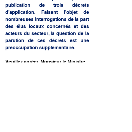
publication de trois décrets 
d’application. Faisant l’objet de 
nombreuses interrogations de la part 
des élus locaux concernés et des 
acteurs du secteur, la question de la 
parution de ces décrets est une 
préoccupation supplémentaire.
Veuillez agréer, Monsieur le Ministre, 
l’expression de ma très haute 
considération,
Alexandra BORCHIO FONTIMP, le 16 
mai 2024.
animaux
hommes
maltraitance
cirque
Mon travail parlementaire
Mon action locale