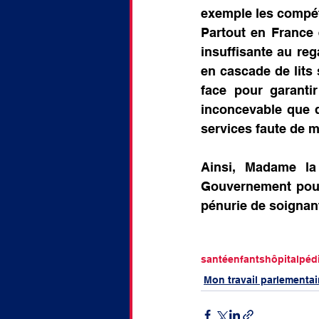
exemple les compét
Partout en France 
insuffisante au reg
en cascade de lits s
face pour garantir
inconcevable que d
services faute de 
Ainsi, Madame la 
Gouvernement pour 
pénurie de soignan
santé
enfants
hôpital
pédi
Mon travail parlementai