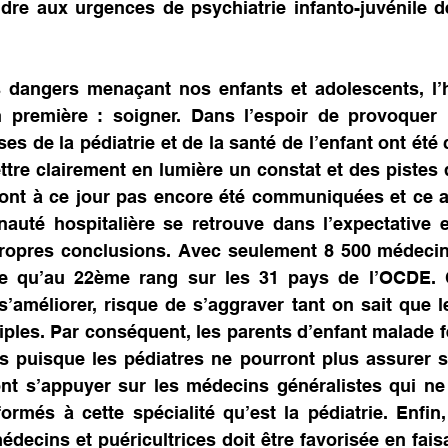
re aux urgences de psychiatrie infanto-juvénile de
 dangers menaçant nos enfants et adolescents, l’hô
n première : soigner. Dans l’espoir de provoquer 
ises de la pédiatrie et de la santé de l’enfant ont ét
tre clairement en lumière un constat et des pistes de
ont à ce jour pas encore été communiquées et ce ap
auté hospitalière se retrouve dans l’expectative e
propres conclusions. Avec seulement 8 500 médecins
e qu’au 22ème rang sur les 31 pays de l’OCDE. Ce
s’améliorer, risque de s’aggraver tant on sait que le
tiples. Par conséquent, les parents d’enfant malade fe
és puisque les pédiatres ne pourront plus assurer se
nt s’appuyer sur les médecins généralistes qui ne 
ormés à cette spécialité qu’est la pédiatrie. Enfin,
médecins et puéricultrices doit être favorisée en fais