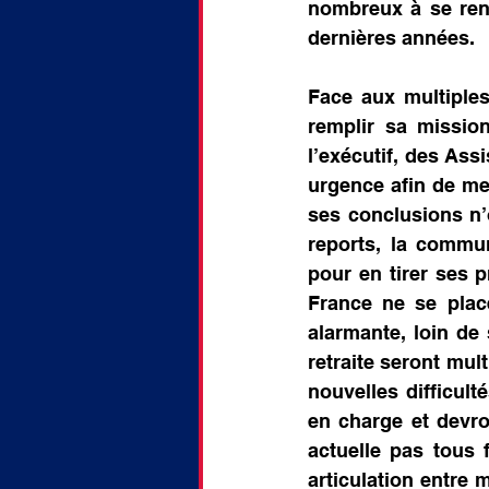
nombreux à se rend
dernières années.
Face aux multiples
remplir sa missio
l’exécutif, des Ass
urgence afin de met
ses conclusions n’
reports, la commun
pour en tirer ses 
France ne se plac
alarmante, loin de 
retraite seront mul
nouvelles difficult
en charge et devro
actuelle pas tous f
articulation entre 