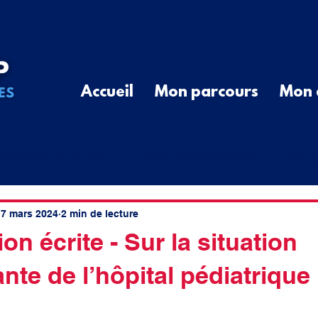
Accueil
Mon parcours
Mon 
ail parlementaire
Mon action locale
Ma r
G
Communiqué de Presse
Divers
Que
7 mars 2024
2 min de lecture
on écrite - Sur la situation
te de l’hôpital pédiatrique
cal
élus ruraux
cotisations
spatial