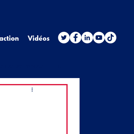
action
Vidéos
evue de presse
stion orale
budget