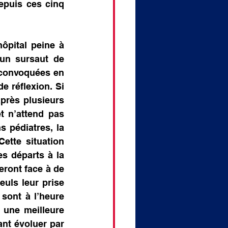
puis ces cinq 
pital peine à 
un sursaut de 
é convoquées en 
 réflexion. Si 
rès plusieurs 
t n’attend pas 
 pédiatres, la 
tte situation 
s départs à la 
ront face à de 
uls leur prise 
sont à l’heure 
 une meilleure 
ant évoluer par 