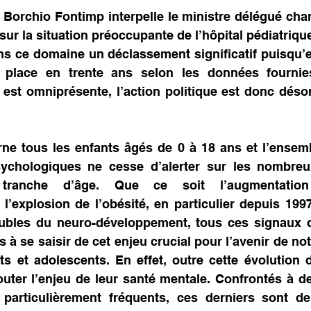
 générale
orchio Fontimp interpelle le ministre délégué char
 sur la situation préoccupante de l’hôpital pédiatriqu
s ce domaine un déclassement significatif puisqu’el
place en trente ans selon les données fournies
 est omniprésente, l’action politique est donc déso
rne tous les enfants âgés de 0 à 18 ans et l’ensem
psychologiques ne cesse d’alerter sur les nombreu
tranche d’âge. Que ce soit l’augmentation
l’explosion de l’obésité, en particulier depuis 1997
ubles du neuro-développement, tous ces signaux do
 à se saisir de cet enjeu crucial pour l’avenir de notr
s et adolescents. En effet, outre cette évolution d
ajouter l’enjeu de leur santé mentale. Confrontés à de
 particulièrement fréquents, ces derniers sont de