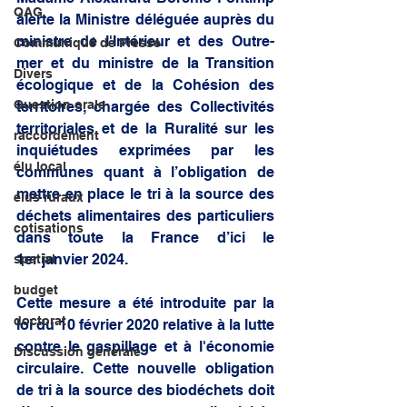
QAG
alerte la Ministre déléguée auprès du 
ministre de l'Intérieur et des Outre-
Communiqué de Presse
mer et du ministre de la Transition 
Divers
écologique et de la Cohésion des 
Question orale
territoires, chargée des Collectivités 
territoriales et de la Ruralité sur les 
raccordement
inquiétudes exprimées par les 
élu local
communes quant à l’obligation de 
mettre en place le tri à la source des 
élus ruraux
déchets alimentaires des particuliers 
cotisations
dans toute la France d’ici le 
1er janvier 2024.
spatial
budget
Cette mesure a été introduite par la 
doctorat
loi du 10 février 2020 relative à la lutte 
contre le gaspillage et à l'économie 
Discussion générale
circulaire. Cette nouvelle obligation 
de tri à la source des biodéchets doit 