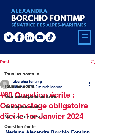
Post
Tous les posts
aborchio-fontimp
Tous les posts
18 déc. 2023
2 min de lecture
#60 Question écrite :
Mon travail parlementaire
Compostage obligatoire
Mon action locale
d’ici le 1er Janvier 2024
Ma revue de presse
Question écrite
Madame Alexandra Borchio Fontimp 