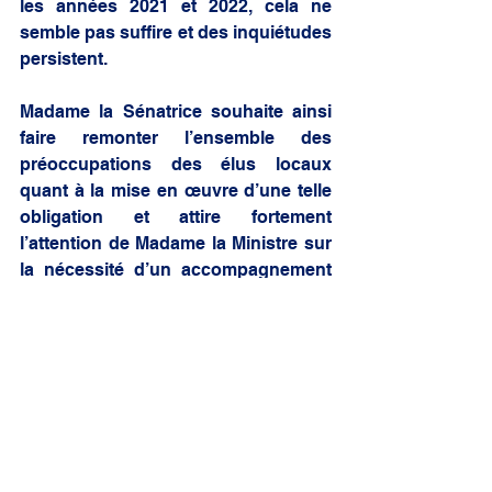
les années 2021 et 2022, cela ne 
semble pas suffire et des inquiétudes 
persistent.
Madame la Sénatrice souhaite ainsi 
faire remonter l’ensemble des 
préoccupations des élus locaux 
quant à la mise en œuvre d’une telle 
obligation et attire fortement 
l’attention de Madame la Ministre sur 
la nécessité d’un accompagnement 
rigoureux et concret de nos 
communes, dont l’unique volonté est 
d’y parvenir dans le délai imparti.   
ALEXANDRA BORCHIO FONTIMP
collectivités territoriales
environnement
France
loi
compostage
biodéchets