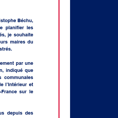
istophe Béchu, 
planifier les 
s, je souhaite 
eurs maires du 
strés.
tement par une 
n, indiqué que 
s communales 
l’Intérieur et 
France sur le 
us depuis des 