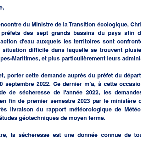
 générale
e,
rencontre du Ministre de la Transition écologique, Chr
 préfets des sept grands bassins du pays afin de 
ction d'eau auxquels les territoires sont confronté
 situation difficile dans laquelle se trouvent plusi
es-Maritimes, et plus particulièrement leurs admini
fet, porter cette demande auprès du préfet du dépar
20 septembre 2022. Ce dernier m’a, à cette occasio
ode de sécheresse de l'année 2022, les demande
 en fin de premier semestre 2023 par le ministère de 
rès livraison du rapport météorologique de Météo-
études géotechniques de moyen terme.
tre, la sécheresse est une donnée connue de to