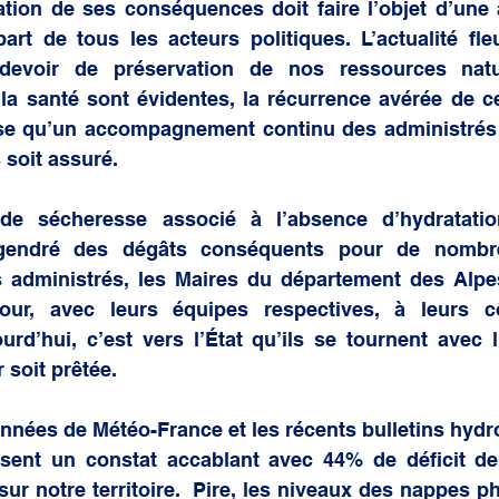
ation de ses conséquences doit faire l’objet d’une a
part de tous les acteurs politiques. L’actualité fle
devoir de préservation de nos ressources natur
a santé sont évidentes, la récurrence avérée de c
se qu’un accompagnement continu des administrés 
 soit assuré.
 de sécheresse associé à l’absence d’hydratati
ngendré des dégâts conséquents pour de nombreu
s administrés, les Maires du département des Alpes
our, avec leurs équipes respectives, à leurs c
rd’hui, c’est vers l’État qu’ils se tournent avec l
r soit prêtée.
nnées de Météo-France et les récents bulletins hydro
nt un constat accablant avec 44% de déficit de p
sur notre territoire.  Pire, les niveaux des nappes ph