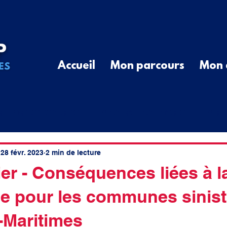
Accueil
Mon parcours
Mon 
ail parlementaire
Mon action locale
Ma r
G
Communiqué de Presse
Divers
Que
28 févr. 2023
2 min de lecture
er - Conséquences liées à l
e pour les communes sinist
cal
élus ruraux
cotisations
spatial
-Maritimes