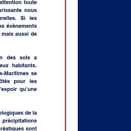
ttention toute 
urissante nous 
elles. Si les 
es évènements 
mais aussi de 
on des sols a 
x habitants. 
-Maritimes se 
ôtés pour les 
’espoir qu’une 
logiques de la 
récipitations 
réatiques sont 