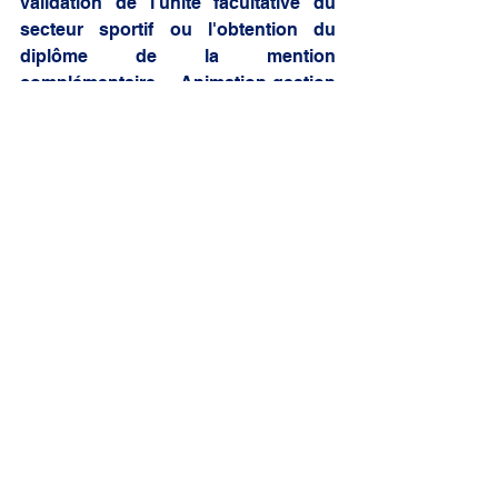
validation de l'unité facultative du 
secteur sportif ou l'obtention du 
diplôme de la mention 
complémentaire « Animation-gestion 
de projets dans le secteur sportif » 
créée par arrêté du 13 avril 2018 qui 
permet d'acquérir par équivalence 
les 2 unités capitalisables 
transversales du brevet 
professionnel de la jeunesse, de 
l'éducation populaire et du sport ; 
deuxième étape : la réussite à 
l'examen de la mention 
complémentaire « Encadrement 
secteur sportif » créée par arrêté du 
14 janvier 2022 dont l'une des 4 
options relative aux « activités 
aquatiques et de la natation » permet 
l'exercice du métier de maître-nageur. 