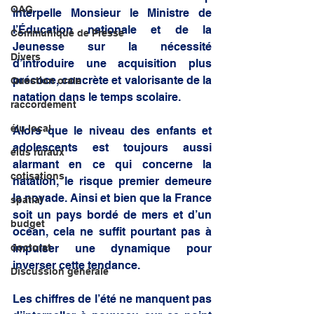
QAG
interpelle Monsieur le Ministre de 
l’Éducation nationale et de la 
Communiqué de Presse
Jeunesse sur la nécessité 
Divers
d’introduire une acquisition plus 
précoce, concrète et valorisante de la 
Question orale
natation dans le temps scolaire.
raccordement
élu local
Alors que le niveau des enfants et 
adolescents est toujours aussi 
élus ruraux
alarmant en ce qui concerne la 
cotisations
natation, le risque premier demeure 
la noyade. Ainsi et bien que la France 
spatial
soit un pays bordé de mers et d’un 
budget
océan, cela ne suffit pourtant pas à 
doctorat
impulser une dynamique pour 
inverser cette tendance.
Discussion générale
Les chiffres de l’été ne manquent pas 