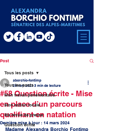
Post
Tous les posts
aborchio-fontimp
Tous les posts
20 nov. 2023
3 min de lecture
#58 Question écrite - Mise
Mon travail parlementaire
en place d’un parcours
Mon action locale
qualifiant en natation
Ma revue de presse
Dernière mise à jour :
14 mars 2024
Question écrite
Madame Alexandra Borchio Fontimp 