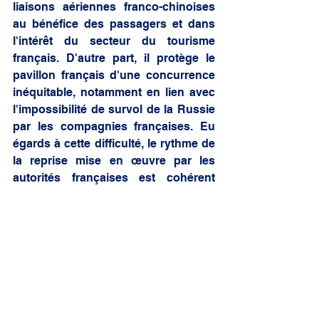
liaisons aériennes franco-chinoises 
au bénéfice des passagers et dans 
l'intérêt du secteur du tourisme 
français. D'autre part, il protège le 
pavillon français d'une concurrence 
inéquitable, notamment en lien avec 
l'impossibilité de survol de la Russie 
par les compagnies françaises. Eu 
égards à cette difficulté, le rythme de 
la reprise mise en œuvre par les 
autorités françaises est cohérent 
avec celui de pays comparables, la 
France ayant adopté en la matière 
une position moyenne. Par ailleurs, 
les autorités françaises veillent à 
encourager les vols vers les régions 
françaises. En effet, sur les 12 vols 
hebdomadaires offerts aux 
compagnies chinoises à partir du 